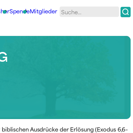
her
Spende
Mitglieder
NG
er biblischen Ausdrücke der Erlösung (Exodus 6,6–