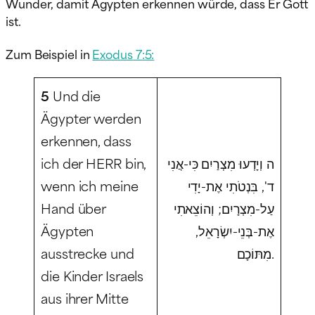
Wunder, damit Ägypten erkennen würde, dass Er Gott
ist.
Zum Beispiel in
Exodus 7:5:
5
Und die
Ägypter werden
erkennen, dass
ich der HERR bin,
ה וְיָדְעוּ מִצְרַיִם כִּי-אֲנִי
wenn ich meine
ד', בִּנְטֹתִי אֶת-יָדִי
Hand über
עַל-מִצְרָיִם; וְהוֹצֵאתִי
Ägypten
אֶת-בְּנֵי-יִשְׂרָאֵל,
ausstrecke und
מִתּוֹכָם.
die Kinder Israels
aus ihrer Mitte