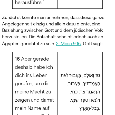
herausführe.’
Zunächst könnte man annehmen, dass diese ganze
Angelegenheit einzig und allein dazu diente, eine
Beziehung zwischen Gott und dem jüdischen Volk
herzustellen. Die Botschaft scheint jedoch auch an
Ägypten gerichtet zu sein.
2. Mose 9:16
, Gott sagt:
16
Aber gerade
deshalb habe ich
dich ins Leben
טז וְאוּלָם, בַּעֲבוּר זֹאת
gerufen, um dir
הֶעֱמַדְתִּיךָ, בַּעֲבוּר,
meine Macht zu
הַרְאֹתְךָ אֶת-כֹּחִי;
zeigen und damit
וּלְמַעַן סַפֵּר שְׁמִי,
mein Name auf
בְּכָל-הָאָרֶץ.