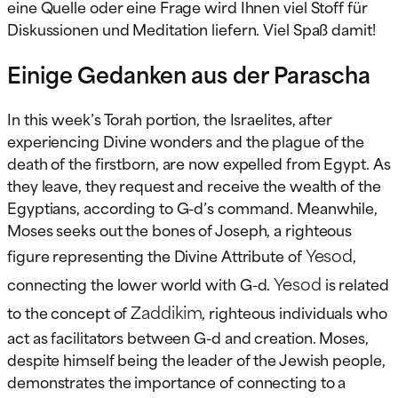
eine Quelle oder eine Frage wird Ihnen viel Stoff für
Diskussionen und Meditation liefern. Viel Spaß damit!
Einige Gedanken aus der Parascha
In this week’s Torah portion, the Israelites, after
experiencing Divine wonders and the plague of the
death of the firstborn, are now expelled from Egypt. As
they leave, they request and receive the wealth of the
Egyptians, according to G-d’s command. Meanwhile,
Moses seeks out the bones of Joseph, a righteous
Yesod
figure representing the Divine Attribute of
,
Yesod
connecting the lower world with G-d.
is related
Zaddikim
to the concept of
, righteous individuals who
act as facilitators between G-d and creation. Moses,
despite himself being the leader of the Jewish people,
demonstrates the importance of connecting to a