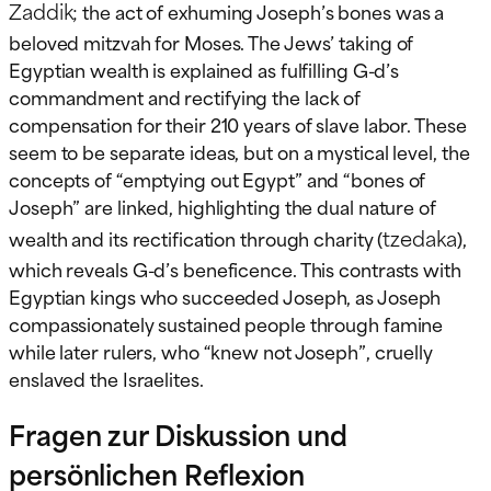
Zaddik
; the act of exhuming Joseph’s bones was a
beloved mitzvah for Moses. The Jews’ taking of
Egyptian wealth is explained as fulfilling G-d’s
commandment and rectifying the lack of
compensation for their 210 years of slave labor. These
seem to be separate ideas, but on a mystical level, the
concepts of “emptying out Egypt” and “bones of
Joseph” are linked, highlighting the dual nature of
tzedaka
wealth and its rectification through charity (
),
which reveals G-d’s beneficence. This contrasts with
Egyptian kings who succeeded Joseph, as Joseph
compassionately sustained people through famine
while later rulers, who “knew not Joseph”, cruelly
enslaved the Israelites.
Fragen zur Diskussion und
persönlichen Reflexion