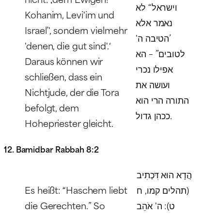
וישראל“ לא
Kohanim, Levi'im und
נאמר אלא
Israel
’', sondern vielmehr
’הטיבה ה'
'denen, die gut sind'.‘
לטובים” – הא
Daraus können wir
אפילו נכרי
schließen, dass ein
ועושה את
Nichtjude, der die Tora
התורה הרי הוא
befolgt, dem
ככהן גדול.
Hohepriester gleicht.
12. Bamidbar Rabbah 8:2
הֲדָא הוּא דִּכְתִיב
Es heißt: “Haschem liebt
(תהלים קמו, ח
die Gerechten.” So
ט): ה' אֹהֵב