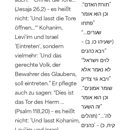
”תורת האדם“.
(Jesaja 26,2) – es heißt
וכן הוא אומר
nicht: ’Und lasst die Tore
”פתחו
öffnen…‘“
Kohanim,
שערים…“
Levi'im und Israel
(ישעיהו כו, ב) –
’Eintreten‘, sondern
”ויבא כהנים
vielmehr: ’Und das
לוים וישראל“
gerechte Volk, der
לא נאמר אלא
Bewahrer des Glaubens,
”ויבא גוי צדיק
soll eintreten.” Er pflegte
שומר אמונים“.
auch zu sagen: “Dies ist
וכן הוא אומר
das Tor des Herrn …
”זה השער
(Psalm 118,20) – es heißt
לה'…“ (תהלים
nicht: ’Und lasst
Kohanim,
קיח, כ) – ’כהנים
Levi'im und Israel