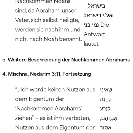
Nachkommen Noahs
בישראל –
sind, da Abraham, unser
ואע’ג דישראל
Vater, sich selbst heiligte,
נמי בני Die
werden sie nach ihm und
Antwort
nicht nach Noah benannt.
lautet:
c. Weitere Beschreibung der Nachkommen Abrahams
4. Mischna, Nedarim 3:11, Fortsetzung
“…Ich werde keinen Nutzen aus
שֶׁאֵינִי
dem Eigentum der
נֶהֱנֶה
‘Nachkommen Abrahams’
לְזֶרַע
ziehen” – es ist ihm verboten,
אַבְרָהָם,
Nutzen aus dem Eigentum der
אָסוּר