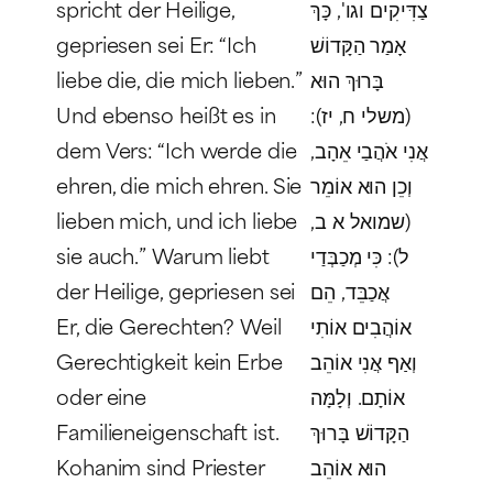
spricht der Heilige,
צַדִּיקִים וגו', כָּךְ
gepriesen sei Er: “Ich
אָמַר הַקָּדוֹשׁ
liebe die, die mich lieben.”
בָּרוּךְ הוּא
Und ebenso heißt es in
(משלי ח, יז):
dem Vers: “Ich werde die
אֲנִי אֹהֲבַי אֵהָב,
ehren, die mich ehren. Sie
וְכֵן הוּא אוֹמֵר
lieben mich, und ich liebe
(שמואל א ב,
sie auch.” Warum liebt
ל): כִּי מְכַבְּדַי
der Heilige, gepriesen sei
אֲכַבֵּד, הֵם
Er, die Gerechten? Weil
אוֹהֲבִים אוֹתִי
Gerechtigkeit kein Erbe
וְאַף אֲנִי אוֹהֵב
oder eine
אוֹתָם. וְלָמָּה
Familieneigenschaft ist.
הַקָּדוֹשׁ בָּרוּךְ
Kohanim
sind Priester
הוּא אוֹהֵב