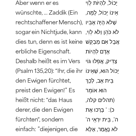
Aber wenn er es
יָכוֹל, לִהְיוֹת לֵוִי
wünschte, …
Zaddik
(Ein
אֵינוֹ יָכוֹל, לָמָּה,
rechtschaffener Mensch),
שֶׁלֹא הָיָה אָבִיו
sogar ein Nichtjude, kann
לֹא כֹּהֵן וְלֹא לֵוִי,
dies tun, denn es ist keine
אֲבָל אִם מְבַקֵּשׁ
erbliche Eigenschaft.
אָדָם לִהְיוֹת
Deshalb heißt es im Vers
צַדִּיק, אֲפִלּוּ גּוֹי
(Psalm 135,20): “Ihr, die ihr
יָכוֹל הוּא, שֶׁאֵינוֹ
den Ewigen fürchtet,
בֵּית אָב, לְכָךְ
preist den Ewigen!” Es
הוּא אוֹמֵר
heißt nicht: “das Haus
(תהלים קלה,
derer, die den Ewigen
כ): ' בָּרְכוּ אֶת
fürchten“, sondern
ה', בֵּית יִרְאֵי ה'
einfach: ”diejenigen, die
לֹא נֶאֱמַר, אֶלָּא