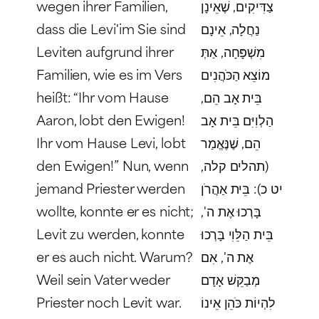
wegen ihrer Familien,
צַדִּיקִים, שֶׁאֵינָן
dass die
Levi'im
Sie sind
נַחֲלָה, אֵינָם
Leviten aufgrund ihrer
מִשְׁפָּחָה, אַתְּ
Familien, wie es im Vers
מוֹצֵא הַכֹּהֲנִים
heißt: “Ihr vom Hause
בֵּית אָב הֵם,
Aaron, lobt den Ewigen!
הַלְוִיִּם בֵּית אָב
Ihr vom Hause Levi, lobt
הֵם, שֶׁנֶּאֱמַר
den Ewigen!” Nun, wenn
(תהלים קלה,
jemand Priester werden
יט כ): בֵּית אַהֲרֹן
wollte, konnte er es nicht;
בָּרְכוּ אֶת ה',
Levit zu werden, konnte
בֵּית הַלֵּוִי בָּרְכוּ
er es auch nicht. Warum?
אֶת ה', אִם
Weil sein Vater weder
מְבַקֵּשׁ אָדָם
Priester noch Levit war.
לִהְיוֹת כֹּהֵן אֵינוֹ