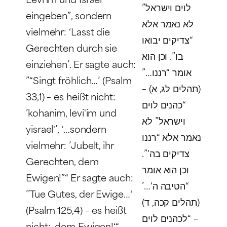
לוים וישראל”
eingeben
”
, sondern
לא נאמר אלא
vielmehr: ‘Lasst die
“צדיקים יבואו
Gerechten durch sie
בו”. וכן הוא
einziehen’. Er sagte auch:
אומר “רננו…”
”“Singt fröhlich…’ (Psalm
(תהלים לג, א) –
33,1) – es heißt nicht:
“כהנים לוים
’
kohanim, levi'im und
וישראל” לא
yisrael'’
, ‘…sondern
נאמר אלא “רננו
vielmehr: ’Jubelt, ihr
צדיקים בה'”.
Gerechten, dem
וכן הוא אומר
Ewigen!”“ Er sagte auch:
“הטיבה ה'…’
’’Tue Gutes, der Ewige…‘
(תהלים קכה, ד)
(Psalm 125,4) – es heißt
– “לכהנים לוים
nicht: ‚dem Ewigen!‘“