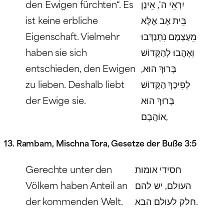
den Ewigen fürchten“. Es
יִרְאֵי ה', אֵינָן
ist keine erbliche
בֵּית אָב אֶלָּא
Eigenschaft. Vielmehr
מֵעַצְמָם נִתְנַדְּבוּ
haben sie sich
וְאָהֲבוּ לְהַקָּדוֹשׁ
entschieden, den Ewigen
בָּרוּךְ הוּא,
zu lieben. Deshalb liebt
לְפִיכָךְ הַקָּדוֹשׁ
der Ewige sie.
בָּרוּךְ הוּא
אוֹהֲבָם,
13. Rambam, Mischna Tora, Gesetze der Buße 3:5
Gerechte unter den
חסידי אומות
Völkern haben Anteil an
העולם, יש להם
der kommenden Welt.
חלק לעולם הבא.