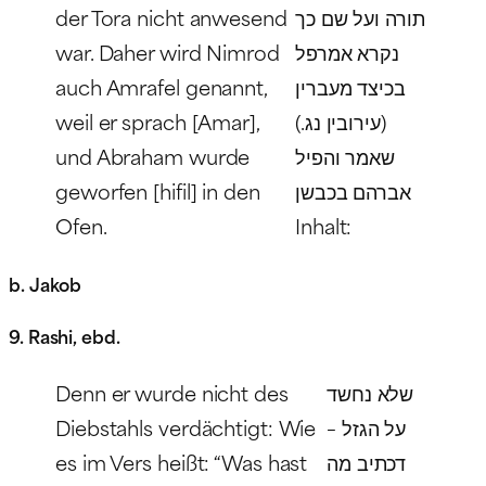
der Tora nicht anwesend
תורה ועל שם כך
war. Daher wird Nimrod
נקרא אמרפל
auch Amrafel genannt,
בכיצד מעברין
weil er sprach [
Amar
],
(עירובין נג.)
und Abraham wurde
שאמר והפיל
geworfen [
hifil
] in den
אברהם בכבשן
Ofen.
Inhalt:
b. Jakob
9. Rashi, ebd.
Denn er wurde nicht des
שלא נחשד
Diebstahls verdächtigt: Wie
על הגזל –
es im Vers heißt: “Was hast
דכתיב מה