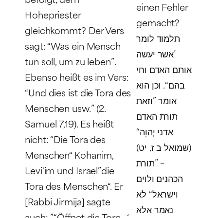
einen Fehler
Hohepriester
gemacht?
gleichkommt? Der Vers
תלמוד לומר
sagt: “Was ein Mensch
’אשר יעשה
tun soll, um zu leben”.
אותם האדם וחי
Ebenso heißt es im Vers:
בהם“. וכן הוא
“Und dies ist die Tora des
אומר ”וזאת
Menschen usw.” (2.
תורת האדם
Samuel 7,19). Es heißt
אדני יְהוִה“
nicht: “Die Tora des
(שמואל ב ז, יט)
Menschen“
Kohanim,
– ”תורת
Levi'im und Israel
”die
הכהנים ולוים
Tora des Menschen“. Er
וישראל“ לא
[Rabbi Jirmija] sagte
נאמר אלא
auch: ”“Öffnet die Tore…‘