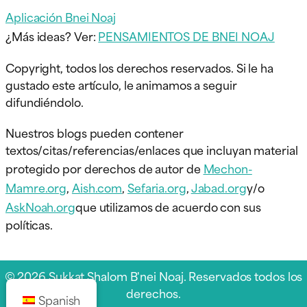
Aplicación Bnei Noaj
¿Más ideas? Ver:
PENSAMIENTOS DE BNEI NOAJ
Copyright, todos los derechos reservados. Si le ha
gustado este artículo, le animamos a seguir
difundiéndolo.
Nuestros blogs pueden contener
textos/citas/referencias/enlaces que incluyan material
protegido por derechos de autor de
Mechon-
Mamre.org
,
Aish.com
,
Sefaria.org
,
Jabad.org
y/o
AskNoah.org
que utilizamos de acuerdo con sus
políticas.
© 2026 Sukkat Shalom B'nei Noaj. Reservados todos los
derechos.
Spanish