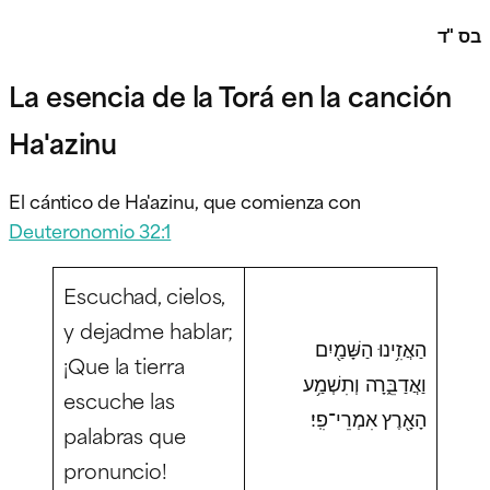
בס "ד
La esencia de la Torá en la canción
Ha'azinu
El cántico de Ha'azinu, que comienza con
Deuteronomio 32:1
Escuchad, cielos,
y dejadme hablar;
הַאֲזִ֥ינוּ הַשָּׁמַ֖יִם
¡Que la tierra
וַאֲדַבֵּ֑רָה וְתִשְׁמַ֥ע
escuche las
הָאָ֖רֶץ אִמְרֵי־פִֽי׃
palabras que
pronuncio!