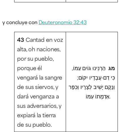
y concluye con
Deuteronomio 32:43
43
Cantad en voz
alta, oh naciones,
por su pueblo,
porque él
הַרְנִינוּ גוֹיִם עַמּוֹ,
מג
vengará la sangre
כִּי דַם-עֲבָדָיו יִקּוֹם;
de sus siervos, y
וְנָקָם יָשִׁיב לְצָרָיו וְכִפֶּר
dará venganza a
אַדְמָתוֹ עַמּוֹ.
sus adversarios, y
expiará la tierra
de su pueblo.