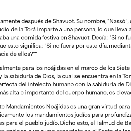
mente después de Shavuot. Su nombre, "Nassó", que 
tudio de la Torá imparte a una persona, lo que lleva
aba una comida festiva en Shavuot. Decía: "Si no fu
ue esto significa: "Si no fuera por este día, mediant
cia de ellos?"“
cialmente para los noájidas en el marco de los Sie
 la sabiduría de Dios, la cual se encuentra en la 
rfecta del intelecto humano con la sabiduría de D
 más alta e importante del cuerpo humano, es elevada
iete Mandamientos Noájidas es una gran virtud para
cíficamente los mandamientos judíos para profundiz
 es para el pueblo judío. Dicho esto, el Talmud de 
s análogo a un sumo sacerdote en el Santo de los