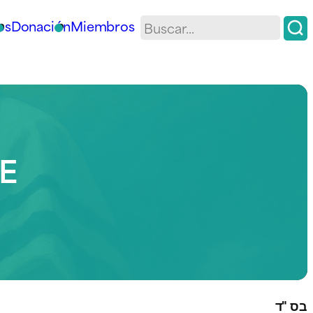
os
Donación
Miembros
E
בס "ד