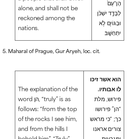
הֶן־עָם֙
alone, and shall not be
לְבָדָ֣ד יִשְׁכֹּ֔ן
reckoned among the
וּבַגּוֹיִ֖ם לֹ֥א
nations.
יִתְחַשָּֽׁב׃
5. Maharal of Prague, Gur Aryeh, loc. cit.
הוא אשר זיכו
The explanation of the
לו אבותיו.
פירוש, מלת
word הן, “truly” is as
follows: “from the top
“הן” פירושו
of the rocks I see him,
כך; “כי מראש
and from the hills I
צורים אראנו
behold him”. “Truly”,
ומגבעות