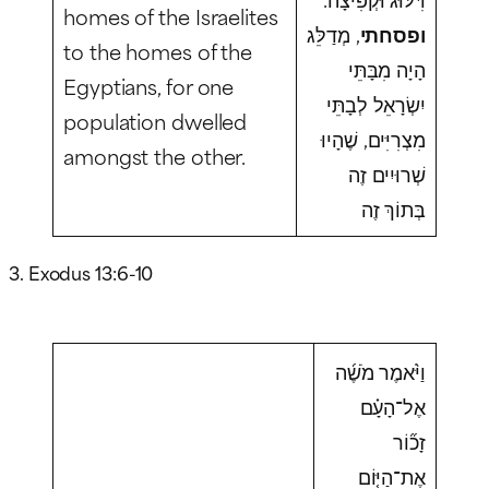
homes of the Israelites
ופסחתי
, מְדַלֵּג
to the homes of the
הָיָה מִבָּתֵּי
Egyptians, for one
יִשְׂרָאֵל לְבָתֵּי
population dwelled
מִצְרִיִּים, שֶׁהָיוּ
amongst the other.
שְׁרוּיִים זֶה
בְּתוֹךְ זֶה
3. Exodus 13:6-10
וַיֹּ֨אמֶר מֹשֶׁ֜ה
אֶל־הָעָ֗ם
זָכ֞וֹר
אֶת־הַיּ֤וֹם