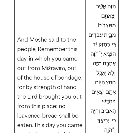
הַזֶּה֙ אֲשֶׁ֨ר
יְצָאתֶ֤ם
מִמִּצְרַ֙יִם֙
מִבֵּ֣ית עֲבָדִ֔ים
And Moshe said to the
כִּ֚י בְּחֹ֣זֶק יָ֔ד
people, Remember this
הוֹצִ֧יא יְ”הֹוָ֛ה
day, in which you came
אֶתְכֶ֖ם מִזֶּ֑ה
out from Miżrayim, out
וְלֹ֥א יֵאָכֵ֖ל
of the house of bondage;
חָמֵֽץ׃ הַיּ֖וֹם
for by strength of hand
אַתֶּ֣ם יֹצְאִ֑ים
the L-rd brought you out
בְּחֹ֖דֶשׁ
from this place: no
הָאָבִֽיב׃ וְהָיָ֣ה
leavened bread shall be
כִֽי־יְבִיאֲךָ֣
eaten. This day you came
יְ”הֹוָ֛ה