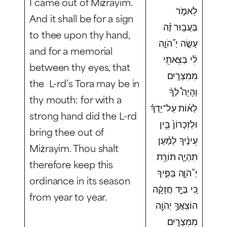
I came out of Miżrayim.
לֵאמֹ֑ר
And it shall be for a sign
בַּעֲב֣וּר זֶ֗ה
to thee upon thy hand,
עָשָׂ֤ה יְ”הֹוָ֛ה
and for a memorial
לִ֔י בְּצֵאתִ֖י
between thy eyes, that
מִמִּצְרָֽיִם׃
the L-rd’s Tora may be in
וְהָיָה֩ לְךָ֨
thy mouth: for with a
לְא֜וֹת עַל־יָדְךָ֗
strong hand did the L-rd
וּלְזִכָּרוֹן֙ בֵּ֣ין
bring thee out of
עֵינֶ֔יךָ לְמַ֗עַן
Miżrayim. Thou shalt
תִּהְיֶ֛ה תּוֹרַ֥ת
therefore keep this
יְ”הֹוָ֛ה בְּפִ֑יךָ
ordinance in its season
כִּ֚י בְּיָ֣ד חֲזָקָ֔ה
from year to year.
הוֹצִֽאֲךָ֥ יְהֹוָ֖ה
מִמִּצְרָֽיִם׃