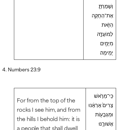
וְשָׁמַרְתָּ֛
אֶת־הַחֻקָּ֥ה
הַזֹּ֖את
לְמוֹעֲדָ֑הּ
מִיָּמִ֖ים
יָמִֽימָה׃
4. Numbers 23:9
כִּֽי־מֵרֹ֤אשׁ
For from the top of the
צֻרִים֙ אֶרְאֶ֔נּוּ
rocks I see him, and from
וּמִגְּבָע֖וֹת
the hills I behold him: it is
אֲשׁוּרֶ֑נּוּ
a people that shall dwell