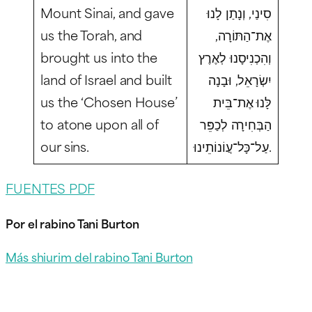
Mount Sinai, and gave
סִינַי, וְנָתַן לָנוּ
us the Torah, and
אֶת־הַתּוֹרָה,
brought us into the
וְהִכְנִיסָנוּ לְאֶרֶץ
land of Israel and built
יִשְׂרָאֵל, וּבָנָה
us the ‘Chosen House’
לָּנוּ אֶת־בֵּית
to atone upon all of
הַבְּחִירָה לְכַפֵּר
our sins.
עַל־כָּל־עֲוֹנוֹתֵינוּ.
FUENTES PDF
Por el rabino Tani Burton
Más shiurim del rabino Tani Burton