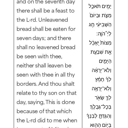
and on the seventh day
יָמִ֖ים תֹּאכַ֣ל
there shall be a feast to
מַצֹּ֑ת וּבַיּוֹם֙
the L-rd. Unleavened
הַשְּׁבִיעִ֔י חַ֖ג
bread shall be eaten for
לַיְ”הֹוָ֛ה ׃
seven days; and there
מַצּוֹת֙ יֵֽאָכֵ֔ל
shall no leavened bread
אֵ֖ת שִׁבְעַ֣ת
be seen with thee,
הַיָּמִ֑ים
neither shall leaven be
וְלֹֽא־יֵרָאֶ֨ה
seen with thee in all thy
לְךָ֜ חָמֵ֗ץ
borders. And thou shalt
וְלֹֽא־יֵרָאֶ֥ה
relate to thy son on that
לְךָ֛ שְׂאֹ֖ר
day, saying, This is done
בְּכׇל־גְּבֻלֶֽךָ׃
because of that which
וְהִגַּדְתָּ֣ לְבִנְךָ֔
the L-rd did to me when
בַּיּ֥וֹם הַה֖וּא