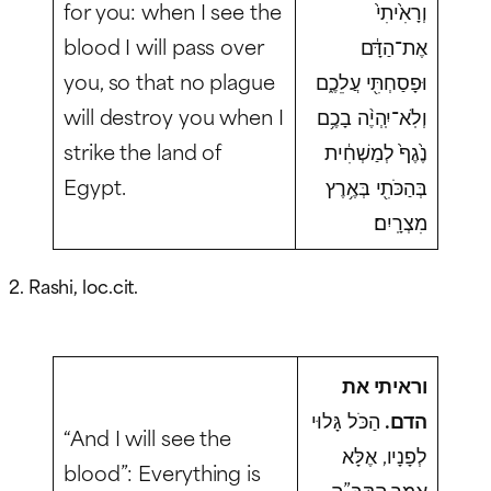
for you: when I see the
וְרָאִ֙יתִי֙
blood I will pass over
אֶת־הַדָּ֔ם
you, so that no plague
וּפָסַחְתִּ֖י עֲלֵכֶ֑ם
will destroy you when I
וְלֹֽא־יִֽהְיֶ֨ה בָכֶ֥ם
strike the land of
נֶ֙גֶף֙ לְמַשְׁחִ֔ית
Egypt.
בְּהַכֹּתִ֖י בְּאֶ֥רֶץ
מִצְרָֽיִם׃
2. Rashi, loc.cit.
וראיתי את
הדם.
הַכֹּל גָּלוּי
“And I will see the
לְפָנָיו, אֶלָּא
blood”: Everything is
אָמַר הַקָּבָּ”ה,