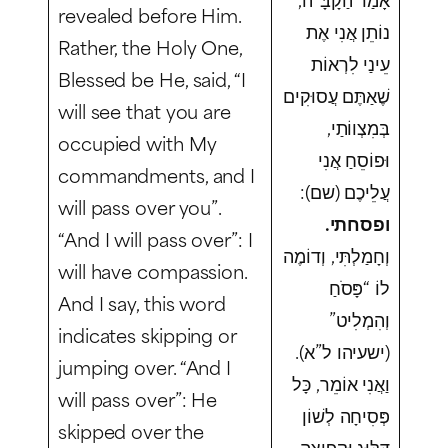
revealed before Him.
נוֹתֵן אֲנִי אֶת
Rather, the Holy One,
עֵינַי לִרְאוֹת
Blessed be He, said, “I
שֶׁאַתֶּם עֲסוּקִים
will see that you are
בְּמִצְווֹתַי,
occupied with My
וּפוֹסֵחַ אֲנִי
commandments, and I
עֲלֵיכֶם (שם):
will pass over you”.
ופסחתי.
“And I will pass over”: I
וְחָמַלְתִּי, וְדוֹמֶה
will have compassion.
לוֹ “פָּסֹחַ
And I say, this word
וְהִמְלִיט”
indicates skipping or
(ישעיהו ל”א).
jumping over. “And I
וַאֲנִי אוֹמֵר, כָּל
will pass over”: He
פְּסִיחָה לְשׁוֹן
skipped over the
דִּלּוּג וּקְפִיצָה.