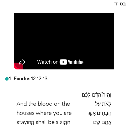
בס "ד
Exodus 12:12-13
וְהָיָה֩ הַדָּ֨ם לָכֶ֜ם
And the blood on the
לְאֹ֗ת עַ֤ל
houses where you are
הַבָּתִּים֙ אֲשֶׁ֣ר
staying shall be a sign
אַתֶּ֣ם שָׁ֔ם