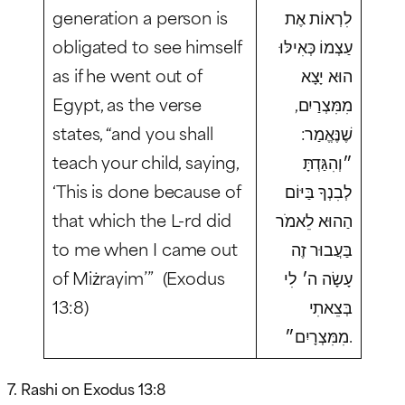
generation a person is
לִרְאוֹת אֶת
obligated to see himself
עַצְמוֹ כְּאִילּוּ
as if he went out of
הוּא יָצָא
Egypt, as the verse
מִמִּצְרַיִם,
states, “and you shall
שֶׁנֶּאֱמַר:
teach your child, saying,
״וְהִגַּדְתָּ
‘This is done because of
לְבִנְךָ בַּיּוֹם
that which the L-rd did
הַהוּא לֵאמֹר
to me when I came out
בַּעֲבוּר זֶה
of Miżrayim’” (Exodus
עָשָׂה ה׳ לִי
13:8)
בְּצֵאתִי
מִמִּצְרָיִם״.
7. Rashi on Exodus 13:8