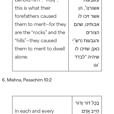
this is what their
אשורנו”, הן
forefathers caused
אשר זיכו לו
them to merit—for they
אבותינו, שהם
are the “rocks” and the
הצורים
“hills”—they caused
והגבעות (רש”י
them to merit to dwell
כאן), שזיכו לו
alone.
שיהיה “לבדד
וגו’
6. Mishna, Pesachim 10:2
בְּכׇל דּוֹר וָדוֹר
In each and every
חַיָּיב אָדָם