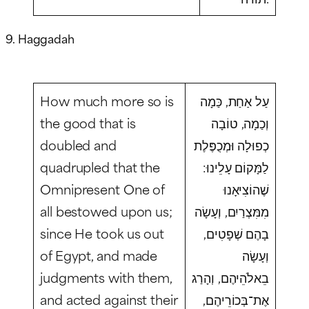
9. Haggadah
How much more so is
עַל אַחַת, כַּמָה
the good that is
וְכַמָה, טוֹבָה
doubled and
כְפוּלָה וּמְכֻפֶּלֶת
quadrupled that the
לַמָּקוֹם עָלֵינוּ:
Omnipresent One of
שֶׁהוֹצִיאָנוּ
all bestowed upon us;
מִמִּצְרַיִם, וְעָשָׂה
since He took us out
בָהֶם שְׁפָטִים,
of Egypt, and made
וְעָשָׂה
judgments with them,
בֵאלֹהֵיהֶם, וְהָרַג
and acted against their
אֶת־בְּכוֹרֵיהֶם,