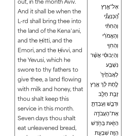
out, in the month Aviv.
אֶל־אֶ֣רֶץ
And it shall be when the
הַֽ֠כְּנַעֲנִ֠י
L-rd shall bring thee into
וְהַחִתִּ֨י
the land of the Kena῾ani,
וְהָאֱמֹרִ֜י
and the Ḥitti, and the
וְהַחִוִּ֣י
Emori, and the Ḥivvi, and
וְהַיְבוּסִ֗י אֲשֶׁ֨ר
the Yevusi, which he
נִשְׁבַּ֤ע
swore to thy fathers to
לַאֲבֹתֶ֙יךָ֙
give thee, a land flowing
לָ֣תֶת לָ֔ךְ אֶ֛רֶץ
with milk and honey, that
זָבַ֥ת חָלָ֖ב
thou shalt keep this
וּדְבָ֑שׁ וְעָבַדְתָּ֛
service in this month.
אֶת־הָעֲבֹדָ֥ה
Seven days thou shalt
הַזֹּ֖את בַּחֹ֥דֶשׁ
eat unleavened bread,
הַזֶּֽה׃ שִׁבְעַ֥ת