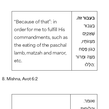
בעבור זה.
“Because of that”: in
בַּעֲבוּר
order for me to fulfill His
שֶׁאֲקַיֵּם
commandments, such as
מִצְווֹתָיו,
the eating of the paschal
כְּגוֹן פֶּסַח
lamb, matzah and maror,
מַצָּה וּמָרוֹר
etc.
הַלָּלוּ:
8. Mishna, Avot 6:2
ואומר.
והלוחות