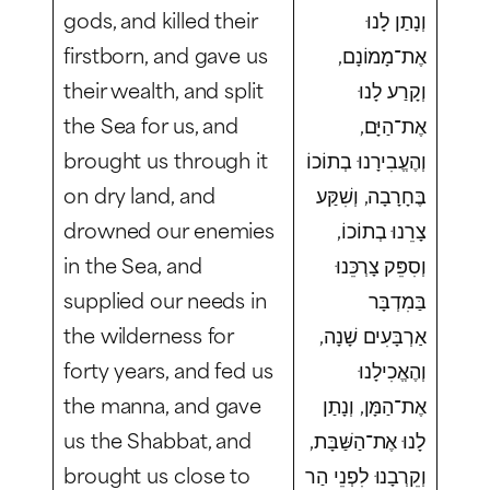
gods, and killed their
וְנָתַן לָנוּ
firstborn, and gave us
אֶת־מָמוֹנָם,
their wealth, and split
וְקָרַע לָנוּ
the Sea for us, and
אֶת־הַיָּם,
brought us through it
וְהֶעֱבִירָנוּ בְתוֹכוֹ
on dry land, and
בֶּחָרָבָה, וְשִׁקַּע
drowned our enemies
צָרֵנוּ בְתוֹכוֹ,
in the Sea, and
וְסִפֵּק צָרְכֵּנוּ
supplied our needs in
בַּמִדְבָּר
the wilderness for
אַרְבָּעִים שָׁנָה,
forty years, and fed us
וְהֶאֱכִילָנוּ
the manna, and gave
אֶת־הַמָּן, וְנָתַן
us the Shabbat, and
לָנוּ אֶת־הַשַּׁבָּת,
brought us close to
וְקֵרְבָנוּ לִפְנֵי הַר