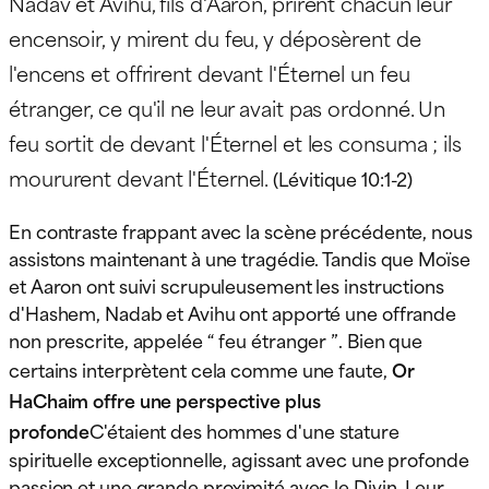
Nadav et Avihu, fils d'Aaron, prirent chacun leur
encensoir, y mirent du feu, y déposèrent de
l'encens et offrirent devant l'Éternel un feu
étranger, ce qu'il ne leur avait pas ordonné. Un
feu sortit de devant l'Éternel et les consuma ; ils
moururent devant l'Éternel.
(Lévitique 10:1-2)
En contraste frappant avec la scène précédente, nous
assistons maintenant à une tragédie. Tandis que Moïse
et Aaron ont suivi scrupuleusement les instructions
d'Hashem, Nadab et Avihu ont apporté une offrande
non prescrite, appelée “ feu étranger ”. Bien que
certains interprètent cela comme une faute,
Or
HaChaim offre une perspective plus
profonde
C'étaient des hommes d'une stature
spirituelle exceptionnelle, agissant avec une profonde
passion et une grande proximité avec le Divin. Leur