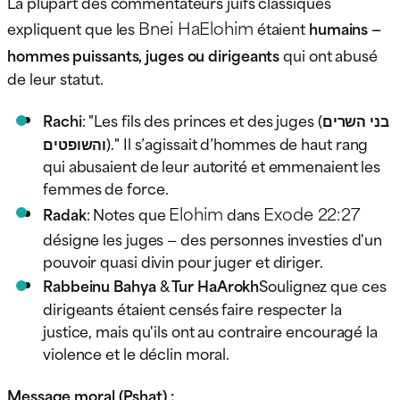
La plupart des commentateurs juifs classiques
Bnei HaElohim
expliquent que les
étaient
humains —
hommes puissants, juges ou dirigeants
qui ont abusé
de leur statut.
Rachi
: "Les fils des princes et des juges (בני השרים
והשופטים)." Il s’agissait d’hommes de haut rang
qui abusaient de leur autorité et emmenaient les
femmes de force.
Elohim
Exode 22:27
Radak
: Notes que
dans
désigne les juges — des personnes investies d'un
pouvoir quasi divin pour juger et diriger.
Rabbeinu Bahya
&
Tur HaArokh
Soulignez que ces
dirigeants étaient censés faire respecter la
justice, mais qu'ils ont au contraire encouragé la
violence et le déclin moral.
Message moral (Pshat) :