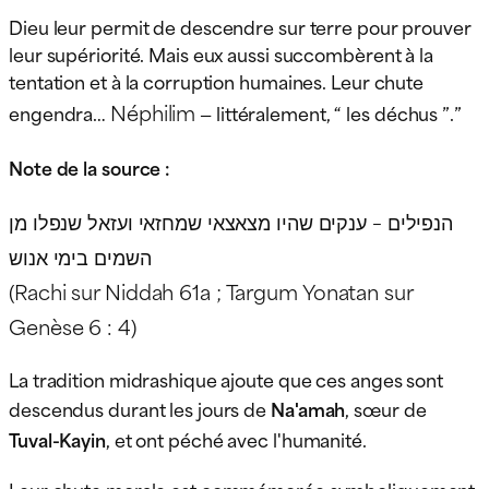
Dieu leur permit de descendre sur terre pour prouver
leur supériorité. Mais eux aussi succombèrent à la
tentation et à la corruption humaines. Leur chute
Néphilim
engendra…
— littéralement, “ les déchus ”.”
Note de la source :
הנפילים – ענקים שהיו מצאצאי שמחזאי ועזאל שנפלו מן
השמים בימי אנוש
(Rachi sur Niddah 61a ; Targum Yonatan sur
Genèse 6 : 4)
La tradition midrashique ajoute que ces anges sont
descendus durant les jours de
Na'amah
, sœur de
Tuval-Kayin
, et ont péché avec l'humanité.
Leur chute morale est commémorée symboliquement