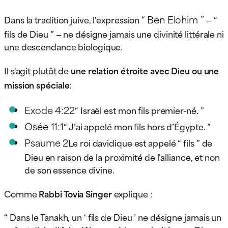
“ Ben Elohim ”
Dans la tradition juive, l'expression
— “
fils de Dieu ” — ne désigne jamais une divinité littérale ni
une descendance biologique.
Il s'agit plutôt de
une relation étroite avec Dieu ou une
mission spéciale
:
Exode 4:22
“ Israël est mon fils premier-né. ”
Osée 11:1
“ J’ai appelé mon fils hors d’Égypte. ”
Psaume 2
Le roi davidique est appelé “ fils ” de
Dieu en raison de la proximité de l'alliance, et non
de son essence divine.
Comme
Rabbi Tovia Singer
explique :
“ Dans le Tanakh, un ‘ fils de Dieu ’ ne désigne jamais un