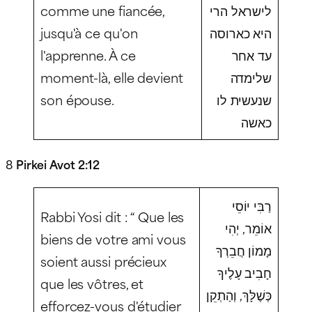
comme une fiancée,
לישראל הרי
jusqu'à ce qu'on
היא כארוסה
l'apprenne. À ce
עד אחר
moment-là, elle devient
שלימדה
son épouse.
שנעשית לו
כאשה
8
Pirkei Avot 2:12
רַבִּי יוֹסֵי
Rabbi Yosi dit : “ Que les
אוֹמֵר, יְהִי
biens de votre ami vous
מָמוֹן חֲבֵרְךָ
soient aussi précieux
חָבִיב עָלֶיךָ
que les vôtres, et
כְּשֶׁלָּךְ, וְהַתְקֵן
efforcez-vous d'étudier