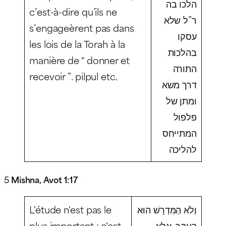
הלכו בה
c’est-à-dire qu’ils ne
ר”ל שלא
s’engageèrent pas dans
עסקו
les lois de la Torah à la
בהלכות
manière de “ donner et
התורה
recevoir ”.
pilpul
etc.
דרך משא
ומתן של
פלפול
המתייחס
להליכה
5
Mishna, Avot 1:17
L'étude n'est pas le
וְלֹא הַמִּדְרָשׁ הוּא
plus important ; c'est
הָעִקָּר, אֶלָּא