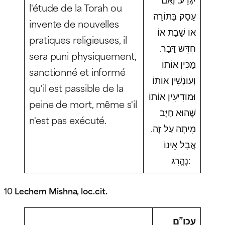
l'étude de la Torah ou
עָסַק בַּתּוֹרָה
invente de nouvelles
אוֹ שָׁבַת אוֹ
pratiques religieuses, il
חִדֵּשׁ דָּבָר.
sera puni physiquement,
מַכִּין אוֹתוֹ
sanctionné et informé
וְעוֹנְשִׁין אוֹתוֹ
qu'il est passible de la
וּמוֹדִיעִין אוֹתוֹ
peine de mort, même s'il
שֶׁהוּא חַיָּב
n'est pas exécuté.
מִיתָה עַל זֶה.
אֲבָל אֵינוֹ
נֶהֱרָג:
10
Lechem Mishna, loc.cit.
עכו”ם