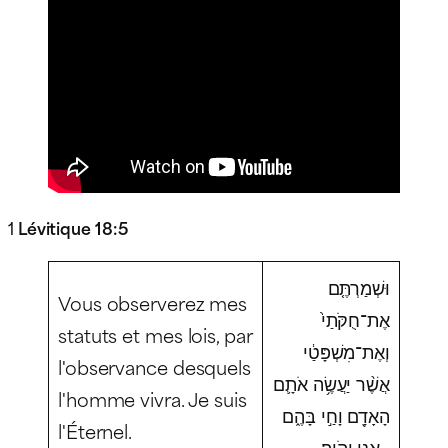
1
Lévitique 18:5
וּשְׁמַרְתֶּ֤ם
Vous observerez mes
אֶת־חֻקֹּתַי֙
statuts et mes lois, par
וְאֶת־מִשְׁפָּטַ֔י
l'observance desquels
אֲשֶׁ֨ר יַעֲשֶׂ֥ה אֹתָ֛ם
l'homme vivra. Je suis
הָאָדָ֖ם וָחַ֣י בָּהֶ֑ם
l'Éternel.
אֲנִ֖י יְהֹוָֽה׃