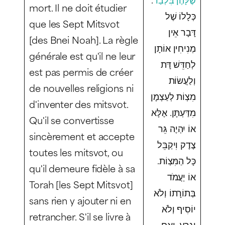
mort. Il ne doit étudier
כְּלָלוֹ שֶׁל
que les Sept Mitsvot
דָּבָר אֵין
[des Bnei Noah]. La règle
מְנִיחִין אוֹתָן
générale est qu'il ne leur
לְחַדֵּשׁ דָּת
est pas permis de créer
וְלַעֲשׂוֹת
de nouvelles religions ni
מִצְוֹת לְעַצְמָן
d'inventer des mitsvot.
מִדַּעְתָּן. אֶלָּא
Qu'il se convertisse
אוֹ יִהְיֶה גֵּר
sincèrement et accepte
צֶדֶק וִיקַבֵּל
toutes les mitsvot, ou
כָּל הַמִּצְוֹת.
qu'il demeure fidèle à sa
אוֹ יַעֲמֹד
Torah [les Sept Mitsvot]
בְּתוֹרָתוֹ וְלֹא
sans rien y ajouter ni en
יוֹסִיף וְלֹא
retrancher. S'il se livre à
יִגְרַע. וְאִם