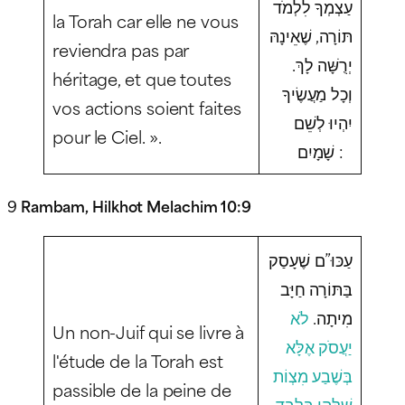
עַצְמְךָ לִלְמֹד
la Torah car elle ne vous
תּוֹרָה, שֶׁאֵינָהּ
reviendra pas par
יְרֻשָּׁה לָךְ.
héritage, et que toutes
וְכָל מַעֲשֶׂיךָ
vos actions soient faites
יִהְיוּ לְשֵׁם
pour le Ciel. ».
שָׁמָיִם :
9
Rambam, Hilkhot Melachim 10:9
עַכּוּ”ם שֶׁעָסַק
בַּתּוֹרָה חַיָּב
מִיתָה.
לֹא
Un non-Juif qui se livre à
יַעֲסֹק אֶלָּא
l'étude de la Torah est
בְּשֶׁבַע מִצְוֹת
passible de la peine de
.
שֶׁלָּהֶן בִּלְבַד