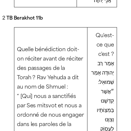
2
TB Berakhot 11b
Qu'est-
ce que
Quelle bénédiction doit-
c'est ?
on réciter avant de réciter
אָמַר רַב
des passages de la
יְהוּדָה אָמַר
Torah ? Rav Yehuda a dit
שְׁמוּאֵל:
au nom de Shmuel :
״אֲשֶׁר
“ [Qui] nous a sanctifiés
קִדְּשָׁנוּ
par Ses mitsvot et nous a
בְּמִצְוֹתָיו
ordonné de nous engager
וְצִוָּנוּ
dans les paroles de la
לַעֲסוֹק