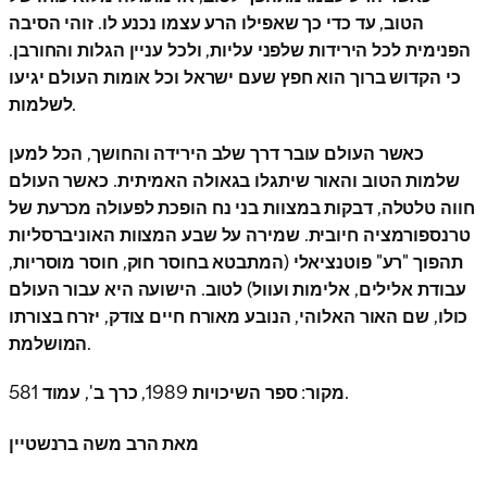
הטוב, עד כדי כך שאפילו הרע עצמו נכנע לו. זוהי הסיבה
הפנימית לכל הירידות שלפני עליות, ולכל עניין הגלות והחורבן.
כי הקדוש ברוך הוא חפץ שעם ישראל וכל אומות העולם יגיעו
לשלמות.
כאשר העולם עובר דרך שלב הירידה והחושך, הכל למען
שלמות הטוב והאור שיתגלו בגאולה האמיתית. כאשר העולם
חווה טלטלה, דבקות במצוות בני נח הופכת לפעולה מכרעת של
טרנספורמציה חיובית. שמירה על שבע המצוות האוניברסליות
תהפוך "רע" פוטנציאלי (המתבטא בחוסר חוק, חוסר מוסריות,
עבודת אלילים, אלימות ועוול) לטוב. הישועה היא עבור העולם
כולו, שם האור האלוהי, הנובע מאורח חיים צודק, יזרח בצורתו
המושלמת.
מקור: ספר השיכויות 1989, כרך ב', עמוד 581.
מאת הרב משה ברנשטיין