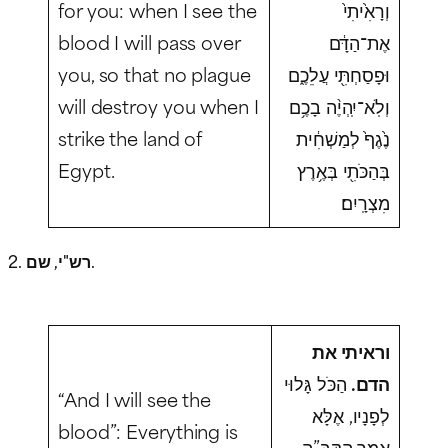
for you: when I see the
וְרָאִ֙יתִי֙
blood I will pass over
אֶת־הַדָּ֔ם
you, so that no plague
וּפָסַחְתִּ֖י עֲלֵכֶ֑ם
will destroy you when I
וְלֹֽא־יִֽהְיֶ֨ה בָכֶ֥ם
strike the land of
נֶ֙גֶף֙ לְמַשְׁחִ֔ית
Egypt.
בְּהַכֹּתִ֖י בְּאֶ֥רֶץ
מִצְרָֽיִם׃
2. רש"י, שם.
וראיתי את
הדם.
הַכֹּל גָּלוּי
“And I will see the
לְפָנָיו, אֶלָּא
blood”: Everything is
אָמַר הַקָּבָּ”ה,