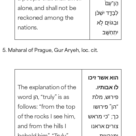
הֶן־עָם֙
alone, and shall not be
לְבָדָ֣ד יִשְׁכֹּ֔ן
reckoned among the
וּבַגּוֹיִ֖ם לֹ֥א
nations.
יִתְחַשָּֽׁב׃
5. Maharal of Prague, Gur Aryeh, loc. cit.
הוא אשר זיכו
The explanation of the
לו אבותיו.
פירוש, מלת
word הן, “truly” is as
follows: “from the top
“הן” פירושו
of the rocks I see him,
כך; “כי מראש
and from the hills I
צורים אראנו
behold him”. “Truly”,
ומגבעות