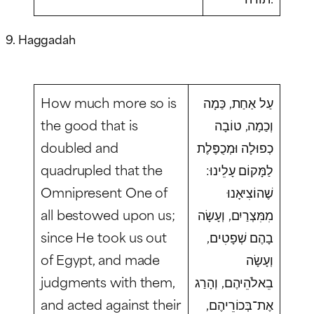
9. Haggadah
How much more so is
עַל אַחַת, כַּמָה
the good that is
וְכַמָה, טוֹבָה
doubled and
כְפוּלָה וּמְכֻפֶּלֶת
quadrupled that the
לַמָּקוֹם עָלֵינוּ:
Omnipresent One of
שֶׁהוֹצִיאָנוּ
all bestowed upon us;
מִמִּצְרַיִם, וְעָשָׂה
since He took us out
בָהֶם שְׁפָטִים,
of Egypt, and made
וְעָשָׂה
judgments with them,
בֵאלֹהֵיהֶם, וְהָרַג
and acted against their
אֶת־בְּכוֹרֵיהֶם,