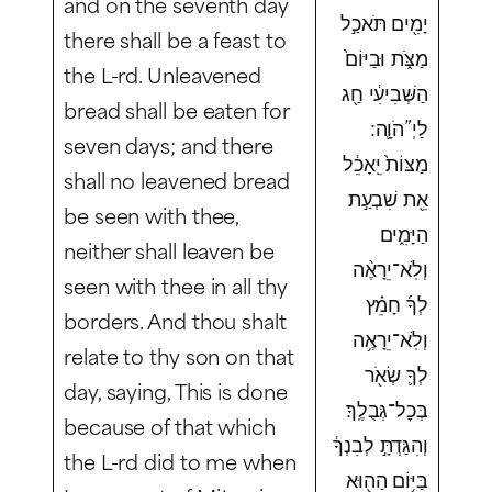
and on the seventh day
יָמִ֖ים תֹּאכַ֣ל
there shall be a feast to
מַצֹּ֑ת וּבַיּוֹם֙
the L-rd. Unleavened
הַשְּׁבִיעִ֔י חַ֖ג
bread shall be eaten for
לַיְ”הֹוָ֛ה ׃
seven days; and there
מַצּוֹת֙ יֵֽאָכֵ֔ל
shall no leavened bread
אֵ֖ת שִׁבְעַ֣ת
be seen with thee,
הַיָּמִ֑ים
neither shall leaven be
וְלֹֽא־יֵרָאֶ֨ה
seen with thee in all thy
לְךָ֜ חָמֵ֗ץ
borders. And thou shalt
וְלֹֽא־יֵרָאֶ֥ה
relate to thy son on that
לְךָ֛ שְׂאֹ֖ר
day, saying, This is done
בְּכׇל־גְּבֻלֶֽךָ׃
because of that which
וְהִגַּדְתָּ֣ לְבִנְךָ֔
the L-rd did to me when
בַּיּ֥וֹם הַה֖וּא