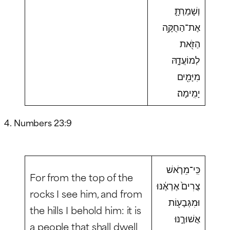
וְשָׁמַרְתָּ֛
אֶת־הַחֻקָּ֥ה
הַזֹּ֖את
לְמוֹעֲדָ֑הּ
מִיָּמִ֖ים
יָמִֽימָה׃
4. Numbers 23:9
כִּֽי־מֵרֹ֤אשׁ
For from the top of the
צֻרִים֙ אֶרְאֶ֔נּוּ
rocks I see him, and from
וּמִגְּבָע֖וֹת
the hills I behold him: it is
אֲשׁוּרֶ֑נּוּ
a people that shall dwell