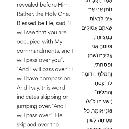
revealed before Him.
נוֹתֵן אֲנִי אֶת
Rather, the Holy One,
עֵינַי לִרְאוֹת
Blessed be He, said, “I
שֶׁאַתֶּם עֲסוּקִים
will see that you are
בְּמִצְווֹתַי,
occupied with My
וּפוֹסֵחַ אֲנִי
commandments, and I
עֲלֵיכֶם (שם):
will pass over you”.
ופסחתי.
“And I will pass over”: I
וְחָמַלְתִּי, וְדוֹמֶה
will have compassion.
לוֹ “פָּסֹחַ
And I say, this word
וְהִמְלִיט”
indicates skipping or
(ישעיהו ל”א).
jumping over. “And I
וַאֲנִי אוֹמֵר, כָּל
will pass over”: He
פְּסִיחָה לְשׁוֹן
skipped over the
דִּלּוּג וּקְפִיצָה.