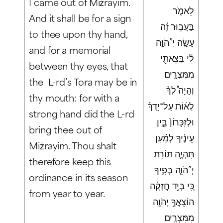
I came out of Miżrayim.
לֵאמֹ֑ר
And it shall be for a sign
בַּעֲב֣וּר זֶ֗ה
to thee upon thy hand,
עָשָׂ֤ה יְ”הֹוָ֛ה
and for a memorial
לִ֔י בְּצֵאתִ֖י
between thy eyes, that
מִמִּצְרָֽיִם׃
the L-rd’s Tora may be in
וְהָיָה֩ לְךָ֨
thy mouth: for with a
לְא֜וֹת עַל־יָדְךָ֗
strong hand did the L-rd
וּלְזִכָּרוֹן֙ בֵּ֣ין
bring thee out of
עֵינֶ֔יךָ לְמַ֗עַן
Miżrayim. Thou shalt
תִּהְיֶ֛ה תּוֹרַ֥ת
therefore keep this
יְ”הֹוָ֛ה בְּפִ֑יךָ
ordinance in its season
כִּ֚י בְּיָ֣ד חֲזָקָ֔ה
from year to year.
הוֹצִֽאֲךָ֥ יְהֹוָ֖ה
מִמִּצְרָֽיִם׃