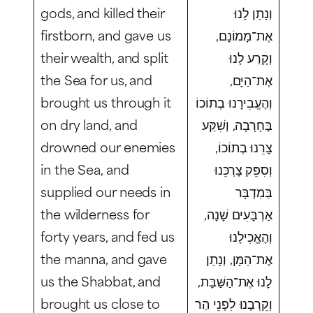
gods, and killed their
וְנָתַן לָנוּ
firstborn, and gave us
אֶת־מָמוֹנָם,
their wealth, and split
וְקָרַע לָנוּ
the Sea for us, and
אֶת־הַיָּם,
brought us through it
וְהֶעֱבִירָנוּ בְתוֹכוֹ
on dry land, and
בֶּחָרָבָה, וְשִׁקַּע
drowned our enemies
צָרֵנוּ בְתוֹכוֹ,
in the Sea, and
וְסִפֵּק צָרְכֵּנוּ
supplied our needs in
בַּמִדְבָּר
the wilderness for
אַרְבָּעִים שָׁנָה,
forty years, and fed us
וְהֶאֱכִילָנוּ
the manna, and gave
אֶת־הַמָּן, וְנָתַן
us the Shabbat, and
לָנוּ אֶת־הַשַּׁבָּת,
brought us close to
וְקֵרְבָנוּ לִפְנֵי הַר