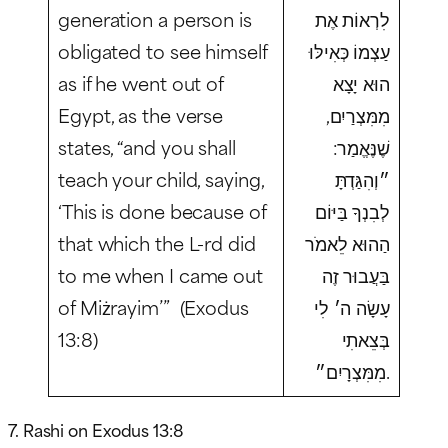
generation a person is
לִרְאוֹת אֶת
obligated to see himself
עַצְמוֹ כְּאִילּוּ
as if he went out of
הוּא יָצָא
Egypt, as the verse
מִמִּצְרַיִם,
states, “and you shall
שֶׁנֶּאֱמַר:
teach your child, saying,
״וְהִגַּדְתָּ
‘This is done because of
לְבִנְךָ בַּיּוֹם
that which the L-rd did
הַהוּא לֵאמֹר
to me when I came out
בַּעֲבוּר זֶה
of Miżrayim’” (Exodus
עָשָׂה ה׳ לִי
13:8)
בְּצֵאתִי
מִמִּצְרָיִם״.
7. Rashi on Exodus 13:8