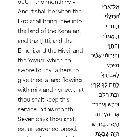
out, in the month Aviv.
אֶל־אֶ֣רֶץ
And it shall be when the
הַֽ֠כְּנַעֲנִ֠י
L-rd shall bring thee into
וְהַחִתִּ֨י
the land of the Kena῾ani,
וְהָאֱמֹרִ֜י
and the Ḥitti, and the
וְהַחִוִּ֣י
Emori, and the Ḥivvi, and
וְהַיְבוּסִ֗י אֲשֶׁ֨ר
the Yevusi, which he
נִשְׁבַּ֤ע
swore to thy fathers to
לַאֲבֹתֶ֙יךָ֙
give thee, a land flowing
לָ֣תֶת לָ֔ךְ אֶ֛רֶץ
with milk and honey, that
זָבַ֥ת חָלָ֖ב
thou shalt keep this
וּדְבָ֑שׁ וְעָבַדְתָּ֛
service in this month.
אֶת־הָעֲבֹדָ֥ה
Seven days thou shalt
הַזֹּ֖את בַּחֹ֥דֶשׁ
eat unleavened bread,
הַזֶּֽה׃ שִׁבְעַ֥ת