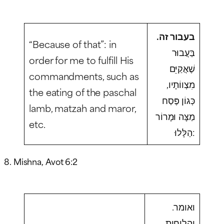
בעבור זה.
“Because of that”: in
בַּעֲבוּר
order for me to fulfill His
שֶׁאֲקַיֵּם
commandments, such as
מִצְווֹתָיו,
the eating of the paschal
כְּגוֹן פֶּסַח
lamb, matzah and maror,
מַצָּה וּמָרוֹר
etc.
הַלָּלוּ:
8. Mishna, Avot 6:2
ואומר.
והלוחות