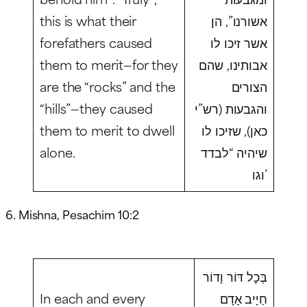
this is what their
אשורנו”, הן
forefathers caused
אשר זיכו לו
them to merit—for they
אבותינו, שהם
are the “rocks” and the
הצורים
“hills”—they caused
והגבעות (רש”י
them to merit to dwell
כאן), שזיכו לו
alone.
שיהיה “לבדד
וגו’
6. Mishna, Pesachim 10:2
בְּכׇל דּוֹר וָדוֹר
In each and every
חַיָּיב אָדָם