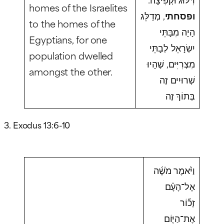
homes of the Israelites
ופסחתי
, מְדַלֵּג
to the homes of the
הָיָה מִבָּתֵּי
Egyptians, for one
יִשְׂרָאֵל לְבָתֵּי
population dwelled
מִצְרִיִּים, שֶׁהָיוּ
amongst the other.
שְׁרוּיִים זֶה
בְּתוֹךְ זֶה
3. Exodus 13:6-10
וַיֹּ֨אמֶר מֹשֶׁ֜ה
אֶל־הָעָ֗ם
זָכ֞וֹר
אֶת־הַיּ֤וֹם