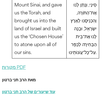
Mount Sinai, and gave
סִינַי, וְנָתַן לָנוּ
us the Torah, and
אֶת־הַתּוֹרָה,
brought us into the
וְהִכְנִיסָנוּ לְאֶרֶץ
land of Israel and built
יִשְׂרָאֵל, וּבָנָה
us the ‘Chosen House’
לָּנוּ אֶת־בֵּית
to atone upon all of
הַבְּחִירָה לְכַפֵּר
our sins.
עַל־כָּל־עֲוֹנוֹתֵינוּ.
מקורות PDF
מאת הרב תני ברטון
עוד שיעורים של הרב תני ברטון