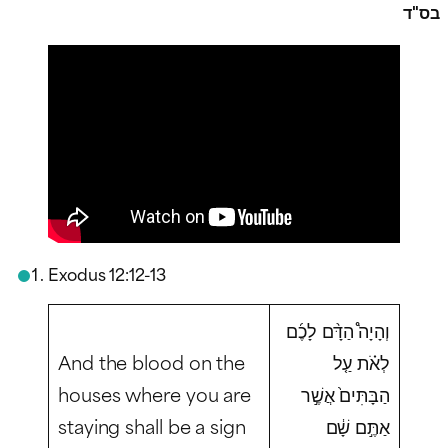
בס"ד
Exodus 12:12-13
וְהָיָה֩ הַדָּ֨ם לָכֶ֜ם
And the blood on the
לְאֹ֗ת עַ֤ל
houses where you are
הַבָּתִּים֙ אֲשֶׁ֣ר
staying shall be a sign
אַתֶּ֣ם שָׁ֔ם