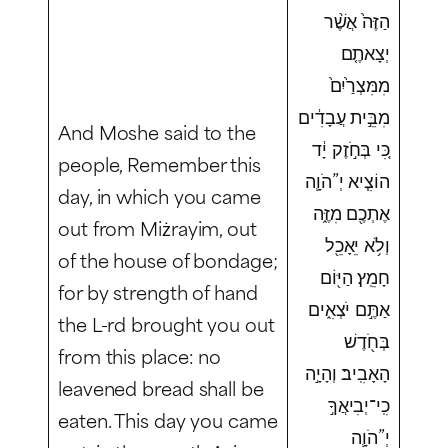
הַזֶּה֙ אֲשֶׁ֨ר
יְצָאתֶ֤ם
מִמִּצְרַ֙יִם֙
מִבֵּ֣ית עֲבָדִ֔ים
And Moshe said to the
כִּ֚י בְּחֹ֣זֶק יָ֔ד
people, Remember this
הוֹצִ֧יא יְ”הֹוָ֛ה
day, in which you came
אֶתְכֶ֖ם מִזֶּ֑ה
out from Miżrayim, out
וְלֹ֥א יֵאָכֵ֖ל
of the house of bondage;
חָמֵֽץ׃ הַיּ֖וֹם
for by strength of hand
אַתֶּ֣ם יֹצְאִ֑ים
the L-rd brought you out
בְּחֹ֖דֶשׁ
from this place: no
הָאָבִֽיב׃ וְהָיָ֣ה
leavened bread shall be
כִֽי־יְבִיאֲךָ֣
eaten. This day you came
יְ”הֹוָ֛ה