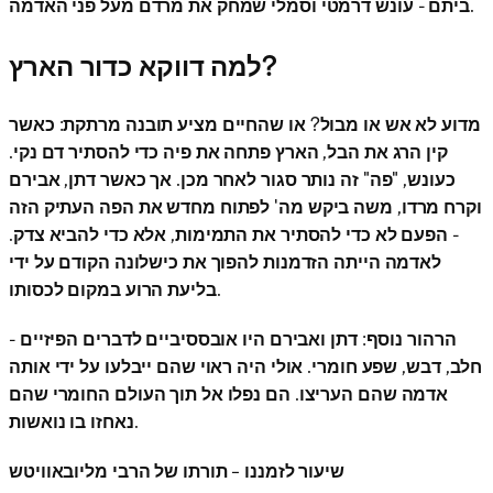
ביתם - עונש דרמטי וסמלי שמחק את מרדם מעל פני האדמה.
למה דווקא כדור הארץ?
מדוע לא אש או מבול? או שהחיים מציע תובנה מרתקת: כאשר
קין הרג את הבל, הארץ פתחה את פיה כדי להסתיר דם נקי.
כעונש, "פה" זה נותר סגור לאחר מכן. אך כאשר דתן, אבירם
וקרח מרדו, משה ביקש מה' לפתוח מחדש את הפה העתיק הזה
- הפעם לא כדי להסתיר את התמימות, אלא כדי להביא צדק.
לאדמה הייתה הזדמנות להפוך את כישלונה הקודם על ידי
בליעת הרוע במקום לכסותו.
הרהור נוסף: דתן ואבירם היו אובססיביים לדברים הפיזיים -
חלב, דבש, שפע חומרי. אולי היה ראוי שהם ייבלעו על ידי אותה
אדמה שהם העריצו. הם נפלו אל תוך העולם החומרי שהם
נאחזו בו נואשות.
שיעור לזמננו – תורתו של הרבי מליובאוויטש