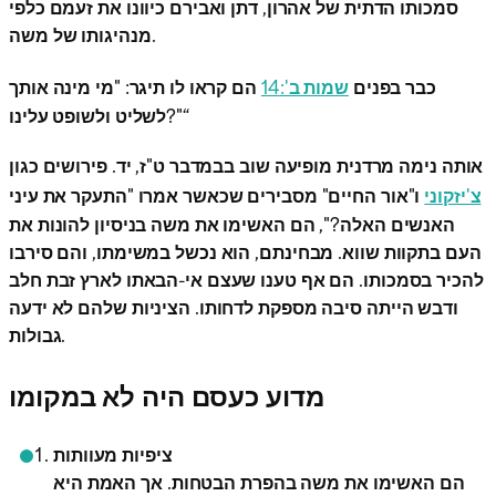
סמכותו הדתית של אהרון, דתן ואבירם כיוונו את זעמם כלפי
מנהיגותו של משה.
כבר בפנים
שמות ב':14
הם קראו לו תיגר: "מי מינה אותך
לשליט ולשופט עלינו?"“
אותה נימה מרדנית מופיעה שוב בבמדבר ט"ז, יד. פירושים כגון
צ'יזקוני
ו"אור החיים" מסבירים שכאשר אמרו "התעקר את עיני
האנשים האלה?", הם האשימו את משה בניסיון להונות את
העם בתקוות שווא. מבחינתם, הוא נכשל במשימתו, והם סירבו
להכיר בסמכותו. הם אף טענו שעצם אי-הבאתו לארץ זבת חלב
ודבש הייתה סיבה מספקת לדחותו. הציניות שלהם לא ידעה
גבולות.
מדוע כעסם היה לא במקומו
ציפיות מעוותות
הם האשימו את משה בהפרת הבטחות. אך האמת היא