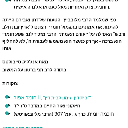
רוחנית, צדק ואחריות מעל כעס או אג'נדה אישית.
כפי שמלמד הרבי מלובביץ', הטעות של דתן ואבירם הייתה
להתנות את אמונתם בתגמול חומרי. רצונם ל"ארץ זבת חלב
ודבש" האפילה על ייעודם האמיתי. הרבי מזכיר לנו: שפע חומרי
הוא ברכה - אך רק כאשר הוא משמש לעבודת ה', לא להחליף
אותו.
מאת אנג'ליק סייבולטס
בתודה לרב תני ברטון על המשוב
מקורות:
חומר אפור II
, "בית דין: זימון לבית דין"“
חיזקוני ואור החיים במדבר ט"ז י"ד
חוכמה יומית
, כרך ג', עמ' 307 (הרבי מליובאוויטש)
טקסטים מכון ממרא