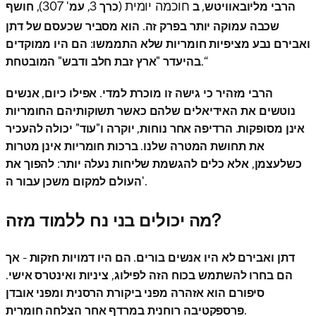
חוכמה יומית
הרבי מליובאוויטש, ב
(כרך 3, עמ' 307), חושף
שכבה עמוקה יותר בפרק זה. הוא מסביר שכעסם של דתן
ואבירם נבע מציפיות חומריות שלא התממשו: הם היו ממוקדים
בהיעדר "ארץ זבת חלב ודבש" המובטחת.“
הרבי מזהיר כי גישה זו מוכרת למדי. אפילו כיום, אנשים
נוטשים את האידיאלים שלהם כאשר תשוקותיהם החומריות
אינן מסופקות. הרדיפה אחר נוחות, יוקרה ו"עוד" יכולה להעכיר
את תחושת המטרה שלנו. ברכות חומריות אינן מטרות
כשלעצמן, אלא כלים להגשמת שליחות נעלה יותר: להפוך את
העולם למקום משכן עבור ה'.
מה יכולים בני נח ללמוד מזה?
דתן ואבירם לא היו אנשים בורים. הם היו דמויות חזקות - אך
הם בחרו להשתמש בכוח הזה לפילוג, ציניות ואינטרס אישי.
סיפורם הוא אזהרה מפני ביקורת הרסנית ומפני אובדן
פרספקטיבה רוחנית במרדף אחר הצלחה חומרית.