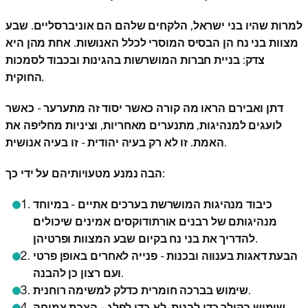
למרות שהיו בני ישראל, הלקחים שלהם הם אוניברסליים. שבע
מצוות בני נח הן הבסיס המוסרי לכלל האנושות. אחת מהן היא
צדק: בניית חברות המושרשות בהגינות ובכבוד לסמכות
החוקית.
דתן ואבירם הראו מה קורה כאשר יסוד זה מתערער - כאשר
לועגים למנהיגות, מתנערים מאחריות, וציניות מחליפה את
האמת. זו לא רק בעיה יהודית - זו בעיה אנושית.
הבה נמנע מטעויותיהם על ידי כך:
כיבוד מנהיגות המושרשת בערכים אתיים - במיוחד
מנהיגותם של רבנים אורתודוקסים אמינים שיכולים
להדריך את בני נח בקיום שבע המצוות ופרטיהן.
הבעת דאגות בענווה ובכנות - פנייה לאחרים באופן פרטי
ועם רצון כן להבנה.
שימוש בברכה חומרית כדלק למשימה רוחנית.
שימוש בקולך כדי לבנות, לא כדי לפלג - הצבת צמיחה