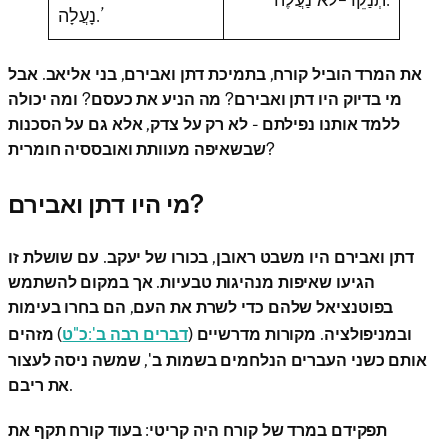
נָעֲלָה.’
את המרד הוביל קורח, בתמיכת דתן ואבירם, בני אליאב. אבל
מי בדיוק היו דתן ואבירם? מה הניע את כעסם? ומה יכולה
ללמד אותנו נפילתם - לא רק על צדק, אלא גם על הסכנות
שבשאיפה מעוותת ואובססיה חומרית?
מי היו דתן ואבירם?
דתן ואבירם היו משבט ראובן, בכורו של יעקב. עם שושלת זו
הגיעו שאיפות מנהיגות טבעיות. אך במקום להשתמש
בפוטנציאל שלהם כדי לשרת את העם, הם בחרו בעימות
ובמניפולציה. מקורות מדרשיים (
דברים רבה ב':כ"ט
) מזהים
אותם כשני העברים הנלחמים בשמות ב', שמשה ניסה לעצור
את ריבם.
תפקידם במרד של קורח היה קריטי: בעוד קורח תקף את