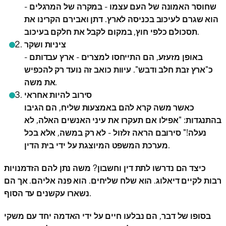
שחוסר האמונה של העם עצמו - במקרה של המרגלים -
הוא שגרם לעיכוב בכניסה לארץ. דתן ואבירם הקרינו את
תסכולם כלפי חוץ, במקום לקבל את חלקם בעיכוב.
ציניות ושקר
באופן מזעזע, הם התייחסו למצרים - ארץ עבדותם -
כ"ארץ זבת חלב ודבש". עיוות כואב זה נועד רק להכפיש
את משה.
סירוב להיות אחראי
כאשר משה קרא להם באמצעות שליח, הם הגיבו
בהתנגדות: "אפילו אם תעקרו את עיני האנשים האלה, לא
נעלה!" סירובם הראה זלזול - לא רק במשה, אלא בכל
מערכת המשפט המיוצגת על ידי בית הדין.
כיצד הם נדרשו לתת דין וחשבון? משה נתן להם הזדמנויות
רבות לקיים דיאלוג. הוא שלח שליחים. הוא פנה אליהם. אך הם
נשארו עקשנים עד הסוף.
בסופו של דבר, הם נבלעו חיים על ידי האדמה יחד עם משקי