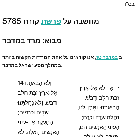
בס"ד
מחשבה על
פרשת
קורח 5785
מבוא: מרד במדבר
ב
במדבר טז
, אנו קוראים על אחת המרידות הקשות ביותר
במהלך מסע ישראל במדבר.
וְלֹא הָבְאתָנוּ
14
יד
אַף לֹא אֶל-אֶרֶץ
אֶל-אֶרֶץ זַבֶּת חָלָב
זָבַת חָלָב וּדְבַשׁ,
ודבש, וְלֹא נִחֲלַתָּנוּ
הֲבִיאֹתָנוּ, וַתִּתֶּן-לָנוּ,
שָׁדִים וכרמים;
נַחֲלַת שָׂדֶה וָכָרֶם;
הַתַּעֲקַר אֶת-עֵינֵי
הַעֵינֵי הָאֲנָשִׁים הֵם,
הָאֲנָשִׁים הָאֵלֶּה, לֹא
תְּנַקֵּר–לֹא נַעֲלֶה.