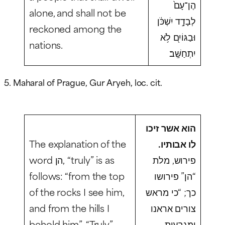
הֶן־עָם֙
alone, and shall not be
לְבָדָ֣ד יִשְׁכֹּ֔ן
reckoned among the
וּבַגּוֹיִ֖ם לֹ֥א
nations.
יִתְחַשָּֽׁב׃
5. Maharal of Prague, Gur Aryeh, loc. cit.
הוא אשר זיכו
The explanation of the
לו אבותיו.
פירוש, מלת
word הן, “truly” is as
follows: “from the top
“הן” פירושו
of the rocks I see him,
כך; “כי מראש
and from the hills I
צורים אראנו
behold him”. “Truly”,
ומגבעות