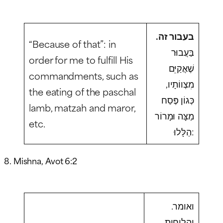
בעבור זה.
“Because of that”: in
בַּעֲבוּר
order for me to fulfill His
שֶׁאֲקַיֵּם
commandments, such as
מִצְווֹתָיו,
the eating of the paschal
כְּגוֹן פֶּסַח
lamb, matzah and maror,
מַצָּה וּמָרוֹר
etc.
הַלָּלוּ:
8. Mishna, Avot 6:2
ואומר.
והלוחות