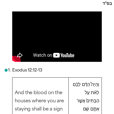
בס”ד
Exodus 12:12-13
וְהָיָה֩ הַדָּ֨ם לָכֶ֜ם
And the blood on the
לְאֹ֗ת עַ֤ל
houses where you are
הַבָּתִּים֙ אֲשֶׁ֣ר
staying shall be a sign
אַתֶּ֣ם שָׁ֔ם