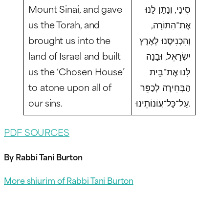
Mount Sinai, and gave
סִינַי, וְנָתַן לָנוּ
us the Torah, and
אֶת־הַתּוֹרָה,
brought us into the
וְהִכְנִיסָנוּ לְאֶרֶץ
land of Israel and built
יִשְׂרָאֵל, וּבָנָה
us the ‘Chosen House’
לָּנוּ אֶת־בֵּית
to atone upon all of
הַבְּחִירָה לְכַפֵּר
our sins.
עַל־כָּל־עֲוֹנוֹתֵינוּ.
PDF SOURCES
By Rabbi Tani Burton
More shiurim of Rabbi Tani Burton