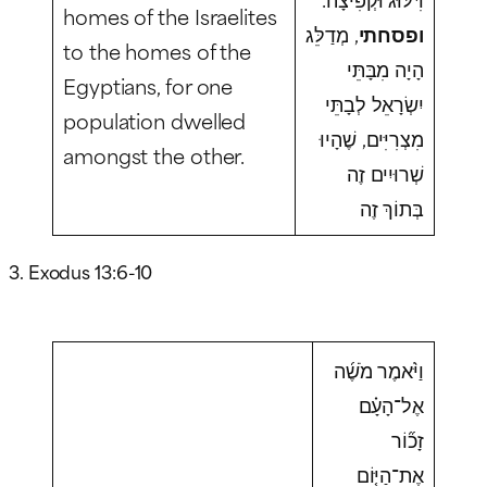
homes of the Israelites
ופסחתי
, מְדַלֵּג
to the homes of the
הָיָה מִבָּתֵּי
Egyptians, for one
יִשְׂרָאֵל לְבָתֵּי
population dwelled
מִצְרִיִּים, שֶׁהָיוּ
amongst the other.
שְׁרוּיִים זֶה
בְּתוֹךְ זֶה
3. Exodus 13:6-10
וַיֹּ֨אמֶר מֹשֶׁ֜ה
אֶל־הָעָ֗ם
זָכ֞וֹר
אֶת־הַיּ֤וֹם