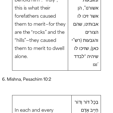
this is what their
אשורנו”, הן
forefathers caused
אשר זיכו לו
them to merit—for they
אבותינו, שהם
are the “rocks” and the
הצורים
“hills”—they caused
והגבעות (רש”י
them to merit to dwell
כאן), שזיכו לו
alone.
שיהיה “לבדד
וגו’
6. Mishna, Pesachim 10:2
בְּכׇל דּוֹר וָדוֹר
In each and every
חַיָּיב אָדָם