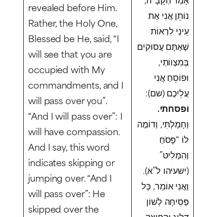
revealed before Him.
נוֹתֵן אֲנִי אֶת
Rather, the Holy One,
עֵינַי לִרְאוֹת
Blessed be He, said, “I
שֶׁאַתֶּם עֲסוּקִים
will see that you are
בְּמִצְווֹתַי,
occupied with My
וּפוֹסֵחַ אֲנִי
commandments, and I
עֲלֵיכֶם (שם):
will pass over you”.
ופסחתי.
“And I will pass over”: I
וְחָמַלְתִּי, וְדוֹמֶה
will have compassion.
לוֹ “פָּסֹחַ
And I say, this word
וְהִמְלִיט”
indicates skipping or
(ישעיהו ל”א).
jumping over. “And I
וַאֲנִי אוֹמֵר, כָּל
will pass over”: He
פְּסִיחָה לְשׁוֹן
skipped over the
דִּלּוּג וּקְפִיצָה.