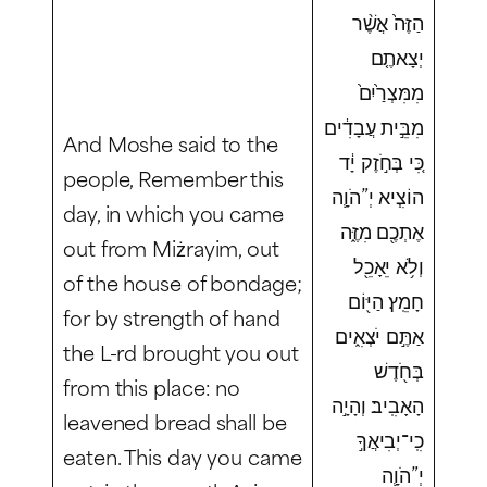
הַזֶּה֙ אֲשֶׁ֨ר
יְצָאתֶ֤ם
מִמִּצְרַ֙יִם֙
מִבֵּ֣ית עֲבָדִ֔ים
And Moshe said to the
כִּ֚י בְּחֹ֣זֶק יָ֔ד
people, Remember this
הוֹצִ֧יא יְ”הֹוָ֛ה
day, in which you came
אֶתְכֶ֖ם מִזֶּ֑ה
out from Miżrayim, out
וְלֹ֥א יֵאָכֵ֖ל
of the house of bondage;
חָמֵֽץ׃ הַיּ֖וֹם
for by strength of hand
אַתֶּ֣ם יֹצְאִ֑ים
the L-rd brought you out
בְּחֹ֖דֶשׁ
from this place: no
הָאָבִֽיב׃ וְהָיָ֣ה
leavened bread shall be
כִֽי־יְבִיאֲךָ֣
eaten. This day you came
יְ”הֹוָ֛ה