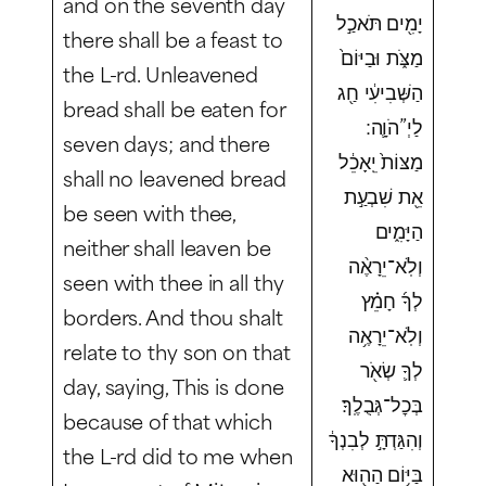
and on the seventh day
יָמִ֖ים תֹּאכַ֣ל
there shall be a feast to
מַצֹּ֑ת וּבַיּוֹם֙
the L-rd. Unleavened
הַשְּׁבִיעִ֔י חַ֖ג
bread shall be eaten for
לַיְ”הֹוָ֛ה ׃
seven days; and there
מַצּוֹת֙ יֵֽאָכֵ֔ל
shall no leavened bread
אֵ֖ת שִׁבְעַ֣ת
be seen with thee,
הַיָּמִ֑ים
neither shall leaven be
וְלֹֽא־יֵרָאֶ֨ה
seen with thee in all thy
לְךָ֜ חָמֵ֗ץ
borders. And thou shalt
וְלֹֽא־יֵרָאֶ֥ה
relate to thy son on that
לְךָ֛ שְׂאֹ֖ר
day, saying, This is done
בְּכׇל־גְּבֻלֶֽךָ׃
because of that which
וְהִגַּדְתָּ֣ לְבִנְךָ֔
the L-rd did to me when
בַּיּ֥וֹם הַה֖וּא