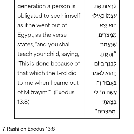
generation a person is
לִרְאוֹת אֶת
obligated to see himself
עַצְמוֹ כְּאִילּוּ
as if he went out of
הוּא יָצָא
Egypt, as the verse
מִמִּצְרַיִם,
states, “and you shall
שֶׁנֶּאֱמַר:
teach your child, saying,
״וְהִגַּדְתָּ
‘This is done because of
לְבִנְךָ בַּיּוֹם
that which the L-rd did
הַהוּא לֵאמֹר
to me when I came out
בַּעֲבוּר זֶה
of Miżrayim’” (Exodus
עָשָׂה ה׳ לִי
13:8)
בְּצֵאתִי
מִמִּצְרָיִם״.
7. Rashi on Exodus 13:8