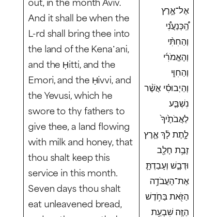
out, in the month Aviv.
אֶל־אֶ֣רֶץ
And it shall be when the
הַֽ֠כְּנַעֲנִ֠י
L-rd shall bring thee into
וְהַחִתִּ֨י
the land of the Kena῾ani,
וְהָאֱמֹרִ֜י
and the Ḥitti, and the
וְהַחִוִּ֣י
Emori, and the Ḥivvi, and
וְהַיְבוּסִ֗י אֲשֶׁ֨ר
the Yevusi, which he
נִשְׁבַּ֤ע
swore to thy fathers to
לַאֲבֹתֶ֙יךָ֙
give thee, a land flowing
לָ֣תֶת לָ֔ךְ אֶ֛רֶץ
with milk and honey, that
זָבַ֥ת חָלָ֖ב
thou shalt keep this
וּדְבָ֑שׁ וְעָבַדְתָּ֛
service in this month.
אֶת־הָעֲבֹדָ֥ה
Seven days thou shalt
הַזֹּ֖את בַּחֹ֥דֶשׁ
eat unleavened bread,
הַזֶּֽה׃ שִׁבְעַ֥ת