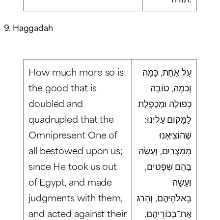
9. Haggadah
How much more so is
עַל אַחַת, כַּמָה
the good that is
וְכַמָה, טוֹבָה
doubled and
כְפוּלָה וּמְכֻפֶּלֶת
quadrupled that the
לַמָּקוֹם עָלֵינוּ:
Omnipresent One of
שֶׁהוֹצִיאָנוּ
all bestowed upon us;
מִמִּצְרַיִם, וְעָשָׂה
since He took us out
בָהֶם שְׁפָטִים,
of Egypt, and made
וְעָשָׂה
judgments with them,
בֵאלֹהֵיהֶם, וְהָרַג
and acted against their
אֶת־בְּכוֹרֵיהֶם,