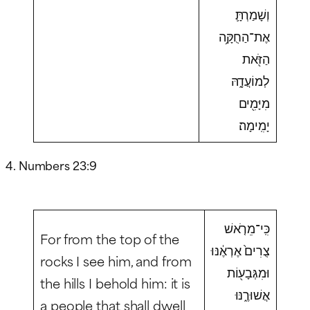
וְשָׁמַרְתָּ֛
אֶת־הַחֻקָּ֥ה
הַזֹּ֖את
לְמוֹעֲדָ֑הּ
מִיָּמִ֖ים
יָמִֽימָה׃
4. Numbers 23:9
כִּֽי־מֵרֹ֤אשׁ
For from the top of the
צֻרִים֙ אֶרְאֶ֔נּוּ
rocks I see him, and from
וּמִגְּבָע֖וֹת
the hills I behold him: it is
אֲשׁוּרֶ֑נּוּ
a people that shall dwell