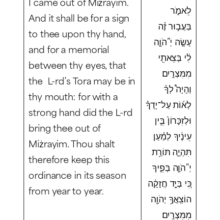
I came out of Miżrayim.
לֵאמֹ֑ר
And it shall be for a sign
בַּעֲב֣וּר זֶ֗ה
to thee upon thy hand,
עָשָׂ֤ה יְ”הֹוָ֛ה
and for a memorial
לִ֔י בְּצֵאתִ֖י
between thy eyes, that
מִמִּצְרָֽיִם׃
the L-rd’s Tora may be in
וְהָיָה֩ לְךָ֨
thy mouth: for with a
לְא֜וֹת עַל־יָדְךָ֗
strong hand did the L-rd
וּלְזִכָּרוֹן֙ בֵּ֣ין
bring thee out of
עֵינֶ֔יךָ לְמַ֗עַן
Miżrayim. Thou shalt
תִּהְיֶ֛ה תּוֹרַ֥ת
therefore keep this
יְ”הֹוָ֛ה בְּפִ֑יךָ
ordinance in its season
כִּ֚י בְּיָ֣ד חֲזָקָ֔ה
from year to year.
הוֹצִֽאֲךָ֥ יְהֹוָ֖ה
מִמִּצְרָֽיִם׃