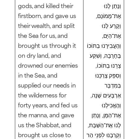
gods, and killed their
וְנָתַן לָנוּ
firstborn, and gave us
אֶת־מָמוֹנָם,
their wealth, and split
וְקָרַע לָנוּ
the Sea for us, and
אֶת־הַיָּם,
brought us through it
וְהֶעֱבִירָנוּ בְתוֹכוֹ
on dry land, and
בֶּחָרָבָה, וְשִׁקַּע
drowned our enemies
צָרֵנוּ בְתוֹכוֹ,
in the Sea, and
וְסִפֵּק צָרְכֵּנוּ
supplied our needs in
בַּמִדְבָּר
the wilderness for
אַרְבָּעִים שָׁנָה,
forty years, and fed us
וְהֶאֱכִילָנוּ
the manna, and gave
אֶת־הַמָּן, וְנָתַן
us the Shabbat, and
לָנוּ אֶת־הַשַּׁבָּת,
brought us close to
וְקֵרְבָנוּ לִפְנֵי הַר