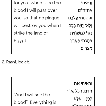
for you: when I see the
וְרָאִ֙יתִי֙
blood I will pass over
אֶת־הַדָּ֔ם
you, so that no plague
וּפָסַחְתִּ֖י עֲלֵכֶ֑ם
will destroy you when I
וְלֹֽא־יִֽהְיֶ֨ה בָכֶ֥ם
strike the land of
נֶ֙גֶף֙ לְמַשְׁחִ֔ית
Egypt.
בְּהַכֹּתִ֖י בְּאֶ֥רֶץ
מִצְרָֽיִם׃
2. Rashi, loc.cit.
וראיתי את
הדם.
הַכֹּל גָּלוּי
“And I will see the
לְפָנָיו, אֶלָּא
blood”: Everything is
אָמַר הַקָּבָּ”ה,