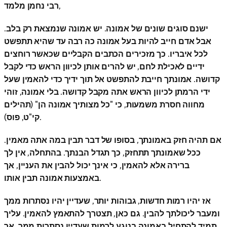
רבי נחמן מלמד,
ישנם סוגים שונים של אמונה. יש אמונה שנמצאת רק בלב.
אבל אדם חייב להיות בעל אמונה כה רבה עד שהיא תתפשט
לכל איבריו. כך מזכירים הכתבים הקבליים שכאשר רוחצים
ידיים לאכילת לחם, יש להרים אותן לכיוון הראש כדי לקבל
קדושה. אמונתך חייבת להתפשט אל תוך ידיך כדי להאמין שעל
ידי הרמתן לכיוון הראש אתה מקבל קדושה. בלי אמונה, זוהי
מחווה חסרת משמעות, כי "כל מצותיך אמונה הן" (תהילים
קי"ט, פוס).
אם תהיה חזק באמונתך, בסופו של דבר תבין במה אתה מאמין.
ככל שאמונתך תתחזק, כך תגדל הבנתך. בהתחלה, אין לך
ברירה אלא להאמין, כי אינך יכול להבין את העניין, אך
באמצעות אמונה תבין אותו.
אז יהיו רמות חדשות, גבוהות יותר, שעדיין יהיו נסתרות ממך
ומעבר ליכולתך להבין. גם כאן, תצטרך להתאמץ להאמין. עליך
תמיד להתחיל באמונה בנוגע לרמות שעדיין נסתרות ממך, אך