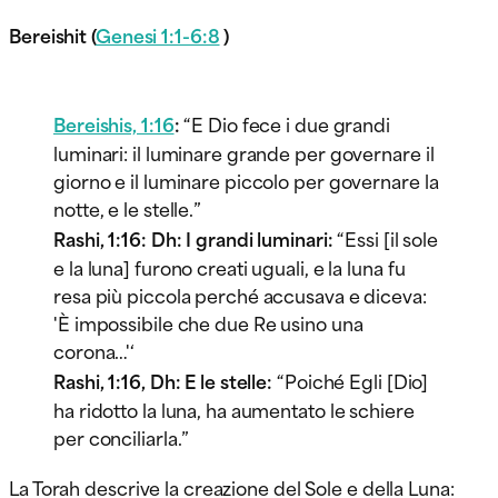
Bereishit (
Genesi 1:1-6:8
)
Bereishis, 1:16
:
“E Dio fece i due grandi
luminari: il luminare grande per governare il
giorno e il luminare piccolo per governare la
notte, e le stelle.”
Rashi, 1:16: Dh: I grandi luminari:
“Essi [il sole
e la luna] furono creati uguali, e la luna fu
resa più piccola perché accusava e diceva:
'È impossibile che due Re usino una
corona…'‘
Rashi, 1:16, Dh: E le stelle:
“Poiché Egli [Dio]
ha ridotto la luna, ha aumentato le schiere
per conciliarla.”
La Torah descrive la creazione del Sole e della Luna: