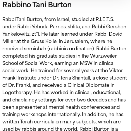
Rabbino Tani Burton
Rabbi Tani Burton, from Israel, studied at R.I.E.T.S.
under Rabbi Yehuda Parnes, shlita, and Rabbi Gershon
Yankelowitz, zt”l. He later learned under Rabbi Dovid
Miller at the Gruss Kollel in Jerusalem, where he
received semichah (rabbinic ordination). Rabbi Burton
completed his graduate studies in the Wurzweiler
School of Social Work, earning an MSW in clinical
social work. He trained for several years at the Viktor
Frankl Institute under Dr. Teria Shantall, a close student
of Dr. Frankl, and received a Clinical Diplomate in
Logotherapy. He has worked in clinical, educational,
and chaplaincy settings for over two decades and has
been a presenter at mental health conferences and
training workshops internationally. In addition, he has
written Torah curricula on many subjects, which are
used by rabbis around the world. Rabbi Burton is a