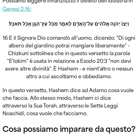
Genesi 2:16:
וַיְצַו֙ יְהֹוָ֣ה אֱלֹהִ֔ים עַל־הָֽאָדָ֖ם
לֵאמֹ֑ר מִכֹּ֥ל עֵֽץ־הַגָּ֖ן אָכֹ֥ל תֹּאכֵֽל׃
16 E il Signore Dio comandò all'uomo, dicendo: "Di ogni
albero del giardino potrai mangiare liberamente" -
Chizkuni sottolinea che in questo versetto la parola
"E'lokim" è usata in relazione a Esodo 20:3 "non devi
avere altre divinità". È Hashem - e nient'altro o nessun
altro a cui ascoltiamo e obbediamo.
In questo versetto, Hashem dice ad Adamo cosa vuole
che faccia. Allo stesso modo, Hashem ci dice
attraverso la Sua Torah, attraverso le Sette Leggi
Noachidi, cosa vuole che facciamo.
Cosa possiamo imparare da questo?