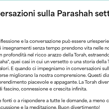
versazioni sulla Parashah se
a riflessione e la conversazione può essere un'esper
gli insegnamenti senza tempo prendono vita nelle no
n profondità nel ricco arazzo della Torah, estraend
aha", quei casi in cui un versetto o una storia dell
i valori. E quando ci impegniamo in conversazioni sul
diverse migliorano la nostra comprensione. Questi d
pprendimento piacevole e appagante. La Torah divent
fascino, connessione e crescita infinita.
e fonti o a rispondere a tutte le domande, a meno c
scussione e la meditazione. Buon divertimento!