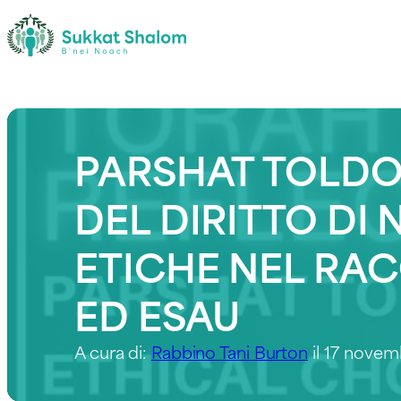
PARSHAT TOLDOT
DEL DIRITTO DI 
ETICHE NEL RA
ED ESAU
A cura di:
Rabbino Tani Burton
il 17 nove