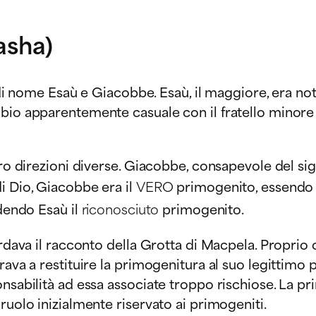
asha)
i di nome Esaù e Giacobbe. Esaù, il maggiore, era not
mbio apparentemente casuale con il fratello minor
ro direzioni diverse. Giacobbe, consapevole del sign
i Dio, Giacobbe era il
VERO
primogenito, essendo s
ndendo Esaù il
riconosciuto
primogenito.
cordava il racconto della Grotta di Macpela. Propri
ava a restituire la primogenitura al suo legittimo p
onsabilità ad essa associate troppo rischiose. La p
ruolo inizialmente riservato ai primogeniti.