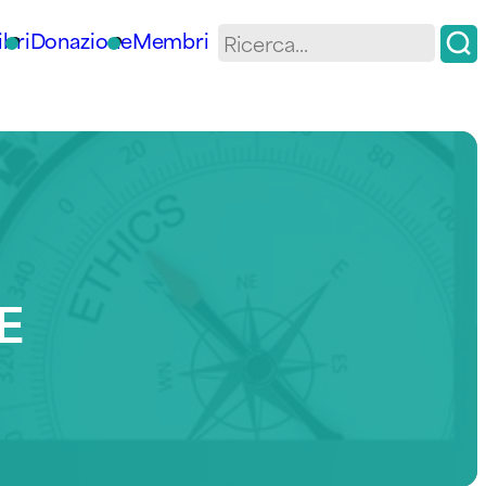
ibri
Donazione
Membri
E