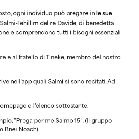
tosto, ogni individuo può pregare in
le sue
i Salmi-Tehillim del re Davide, di benedetta
one e comprendono tutti i bisogni essenziali
e e al fratello di Tineke, membro del nostro
crive nell'app quali Salmi si sono recitati. Ad
 homepage o l'elenco sottostante.
mpio, "Prega per me Salmo 15". (Il gruppo
m Bnei Noach).