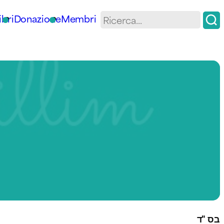
ibri
Donazione
Membri
בס "ד