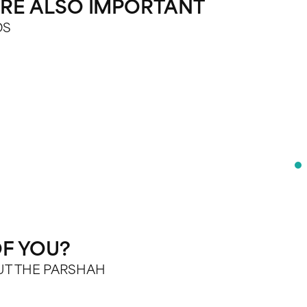
 ARE ALSO IMPORTANT
DS
F YOU?
OUT THE PARSHAH