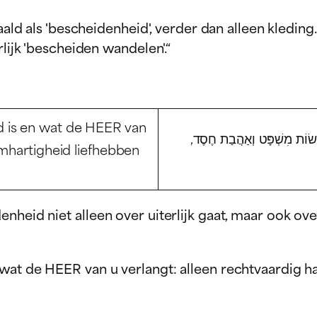
'bescheidenheid', verder dan alleen kleding. De Hebreeuwse ter
rlijk 'bescheiden wandelen'.“
 is en wat de HEER van
ֲשׂוֹת מִשְׁפָּט וְאַהֲבַת חֶסֶד
rmhartigheid liefhebben
enheid niet alleen over uiterlijk gaat, maar ook 
wat de HEER van u verlangt: alleen rechtvaardig h