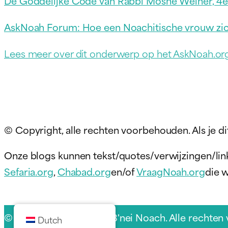
De Goddelijke Code van Rabbi Moshe Weiner, 4e e
AskNoah Forum: Hoe een Noachitische vrouw zic
Lees meer over dit onderwerp op het AskNoah.or
© Copyright, alle rechten voorbehouden. Als je di
Onze blogs kunnen tekst/quotes/verwijzingen/lin
Sefaria.org
,
Chabad.org
en/of
VraagNoah.org
die 
© 2026 Sukkat Shalom B'nei Noach. Alle rechten
Dutch