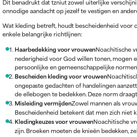
Dit benadrukt dat tzniut zowel uiterlijke verschi
onnodige aandacht op jezelf te vestigen en ander
Wat kleding betreft, houdt bescheidenheid voor de
enkele belangrijke richtlijnen:
Haarbedekking voor vrouwen
Noachitische v
nederigheid voor God willen tonen, mogen er
persoonlijke en gemeenschappelijke normen
Bescheiden kleding voor vrouwen
Noachitisc
ongepaste gedachten of handelingen aanzette
de ellebogen te bedekken. Deze norm draagt b
Misleiding vermijden
Zowel mannen als vrouw
Bescheidenheid betekent dat men zich niet k
Kledingkeuzes voor vrouwen
Noachitische vr
zijn. Broeken moeten de knieën bedekken, ze