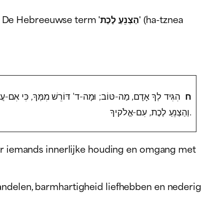
m 'הַצְנֵעַ לֶכֶת' (ha-tznea
ח
הִגִּיד לְךָ אָדָם, מַה-טּוֹב; וּמָה-ד' דּוֹרֵשׁ מִמְּךָ, כִּי אִם-ע,
וְהַצְנֵעַ לֶכֶת, עִם-אֱלֹקיךָ.
over iemands innerlijke houding en omgang met
andelen, barmhartigheid liefhebben en nederig