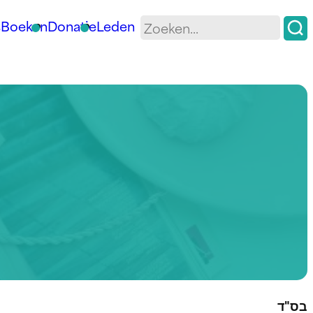
s
Boeken
Donatie
Leden
בס"ד