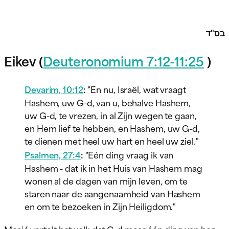
בס"ד
Eikev (
Deuteronomium 7:12-11:25
)
Devarim, 10:12
:
"En nu, Israël, wat vraagt
Hashem, uw G-d, van u, behalve Hashem,
uw G-d, te vrezen, in al Zijn wegen te gaan,
en Hem lief te hebben, en Hashem, uw G-d,
te dienen met heel uw hart en heel uw ziel."
Psalmen, 27:4
:
"Eén ding vraag ik van
Hashem - dat ik in het Huis van Hashem mag
wonen al de dagen van mijn leven, om te
staren naar de aangenaamheid van Hashem
en om te bezoeken in Zijn Heiligdom."
Mosjé vertelt het volk dat G-d maar één ding van hen