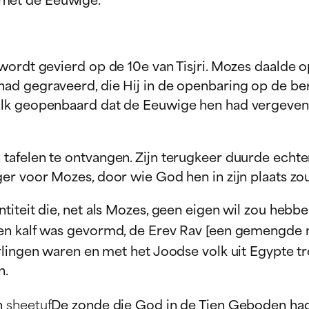
wordt gevierd op de 10e van Tisjri. Mozes daalde 
ad gegraveerd, die Hij in de openbaring op de be
volk geopenbaard dat de Eeuwige hen had vergeve
tafelen te ontvangen. Zijn terugkeer duurde echte
er voor Mozes, door wie God hen in zijn plaats zou
iteit die, net als Mozes, geen eigen wil zou hebbe
den kalf was gevormd, de Erev Rav [een gemengde
rlingen waren en met het Joodse volk uit Egypte t
n.
n
sheetuf
De zonde die God in de Tien Geboden had