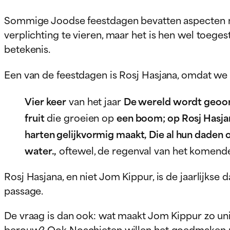
Sommige Joodse feestdagen bevatten aspecten met
verplichting te vieren, maar het is hen wel toeg
betekenis.
Een van de feestdagen is Rosj Hasjana, omdat we 
Vier keer
van het jaar
De wereld wordt geoor
fruit
die groeien op
een boom; op Rosj Hasjan
harten gelijkvormig maakt, Die al hun daden 
water.,
oftewel, de regenval van het komende
Rosj Hasjana, en niet Jom Kippur, is de jaarlijk
passage.
De vraag is dan ook: wat maakt Jom Kippur zo un
berouw? Ook Noachieten willen het goedmaken 