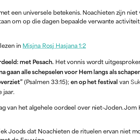
 een universele betekenis. Noachieten zijn niet v
estaan om op die dagen bepaalde verwante activitei
lezen in
Misjna Rosj Hasjana 1:2
deeld: met Pesach.
Het vonnis wordt uitgesproke
a gaan alle schepselen voor Hem langs als schapen
overziet”
(Psalmen 33:15);
en op het festival
van
Suk
 jaar.
se dag van het algehele oordeel over niet-Joden. J
iek Joods dat Noachieten de rituelen ervan niet 
met de Eeuwige.