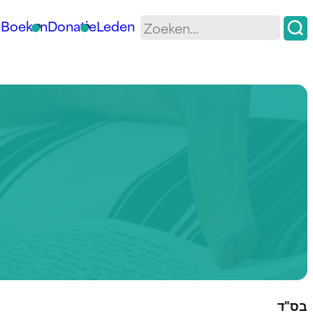
s
Boeken
Donatie
Leden
בס"ד